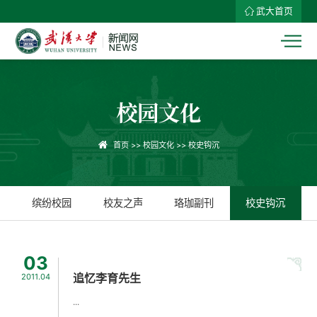
武大首页
校园文化
首页
>>
校园文化
>>
校史钩沉
缤纷校园
校友之声
珞珈副刊
校史钩沉
03
追忆李育先生
2011.04
...