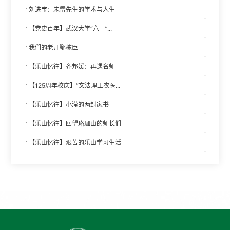
·
刘进宝：朱雷先生的学术与人生
·
【党史百年】武汉大学“六一”...
·
我们的老师鄂栋臣
·
【乐山忆往】齐邦媛：再遇名师
·
【125周年校庆】“文法理工农医...
·
【乐山忆往】小滢的两封家书
·
【乐山忆往】回望珞珈山的师长们
·
【乐山忆往】艰苦的乐山学习生活