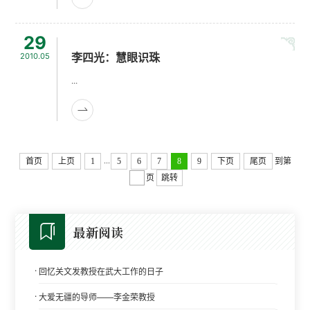
29
李四光：慧眼识珠
2010.05
...
...
首页
上页
1
5
6
7
8
9
下页
尾页
到第
页
跳转
最新阅读
·
回忆关文发教授在武大工作的日子
·
大爱无疆的导师——李金荣教授