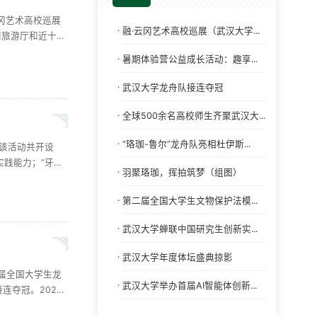
云冈艺术高校巡展
·
融·云冈艺术高校巡展（武汉大学...
和旅游厅和近十所
临视察的世界文
·
暑期体验营公益成长活动：趣享...
..
·
武汉大学龙舟队接连夺冠
·
全球500余名高校师生齐聚武汉大...
·
“珞珈-鲁尔”龙舟队亮相杜伊斯...
。该活动共开设
实践能力；“牙
·
羽聚珞珈，挥拍筑梦（组图）
物理”等自然
·
第二届全国大学生文物保护法模...
·
武汉大学蝉联中国研究生创新实...
·
武汉大学年度体坛盛典掠影
届全国大学生龙
·
武汉大学举办首届AI智能体创新...
连夺冠。2026
龙舟邀请赛四大组