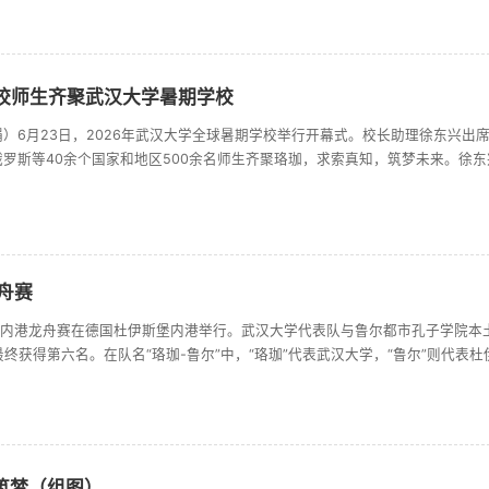
舟赛时隔7年重启，武汉大学、华中科技大学两支龙舟队伍在混合组500米直道竞...
高校师生齐聚武汉大学暑期学校
）6月23日，2026年武汉大学全球暑期学校举行开幕式。校长助理徐东兴出
罗斯等40余个国家和地区500余名师生齐聚珞珈，求索真知，筑梦未来。徐
合作情况，希望全球暑期学校以“智汇珞珈绽放青春”为主题组织内容丰富、形式
沿，了解中国历史文化与当代发展，缔结跨越山海的青春友谊。国家卓越工程师...
舟赛
斯堡内港龙舟赛在德国杜伊斯堡内港举行。武汉大学代表队与鲁尔都市孔子学院本
终获得第六名。在队名“珞珈-鲁尔”中，“珞珈”代表武汉大学，“鲁尔”则代表
作为武汉大学与杜伊斯堡—埃森大学合作共建的重要平台，鲁尔都市孔子学院长
筑梦（组图）