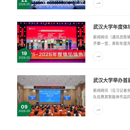
三等奖132项，获奖总
2026.05
武汉大学年度体
新闻网讯（通讯员陈珺
齐聚一堂，表彰年度
厚，各类体育赛事亮
19
门深化改革，完善体育
2026.05
武汉大学举办首
新闻网讯（见习记者余
队伍携其智能体作品
汉大学人工智能学院
09
家评审，百余名师生作
2026.05