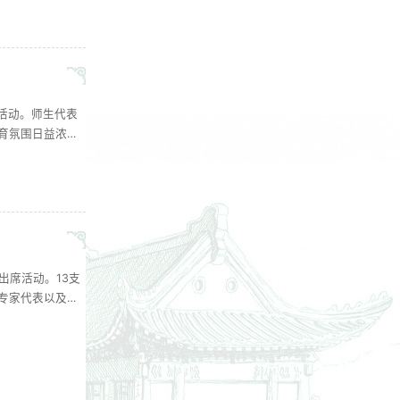
...
席活动。师生代表
育氛围日益浓
精神，各职能部
.....
出席活动。13支
专家代表以及武
位负责人担任专
...