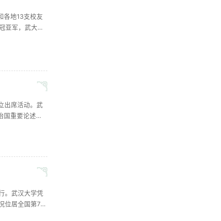
和各地13支校友
组冠亚军，武大深
，值此中国共产
.....
立出席活动。武
治国重要论述的
担任评委。参赛
行。武汉大学凭
况位居全国第7，
、二等奖84项、