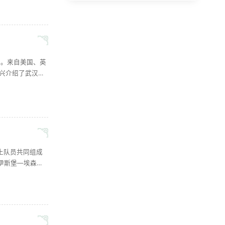
...
席。来自美国、英
东兴介绍了武汉大
多元的活动，助
...
土队员共同组成
杜伊斯堡—埃森大
期致力于推动中