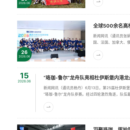
别之一，“同城双星”龙
2026.06
全球500余名
新闻网讯（通讯员张娟
国、法国、加拿大、俄
学的办学历史与国际
26
力全球青年探索学科前
2026.06
15
“珞珈-鲁尔”龙舟队亮相杜伊斯堡内港龙
2026.06
新闻网讯（通讯员杨丹）6月13日，第25届杜伊
“珞珈-鲁尔”龙舟队参赛。经过四轮激烈角逐，队伍最
学所在地鲁尔地区以及武汉市友好城市杜伊斯堡。
德两......
羽聚珞珈，挥拍