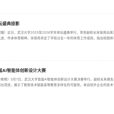
数较去年增长11.6%，在多个赛道均取得了突破。在大会表彰的系列赛事中，遥感...
坛盛典掠影
曈）近日，武汉大学2025至2026学年体坛盛典举行，常务副校长宋保亮出
先进，传承体育精神。宋保亮肯定了学校过去一年的体育工作成效，指出校园体
点纷呈，武大健儿在各级比赛中屡创佳绩。他希望同学们以运动为友，践行体育
服务保障体系。活动表彰了一批体育工作先进集体和个人。弘毅学堂、电气与自动化.
届AI智能体创新设计大赛
皓晴）5月7日，武汉大学首届AI智能体创新设计大赛决赛举行。副校长朱德友
同台竞技，展示了数智技术赋能高等教育多样化的可能性。来自校外企业的技术
、计算机学院、大学生工程训练与创新实践中心、本科生院、信息中心等相关单
为大众评审在现场观摩。经过初赛选拔，13支队伍晋级决赛。各参赛队伍立足校...