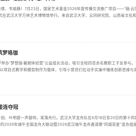
倩、韦喻静）7月23日，国家艺术基金2026年度传播交流推广项目——“融·
幕式在武汉大学万林艺术博物馆举行。来自武汉大学、云冈研究院、山西省文化
联合策展人参加开幕式。武汉大学副校长何莲指出，云冈石窟是习近平总书记亲
交往交流交融的不朽丰碑。展览综合运用多种数字化手段，对云冈石窟艺术进....
筑梦珞珈
学举办“梦想珈·暑期体验营”公益成长活动，吸引全校四百余名教职工子女参与
课程以项目式教学和模型制作为载体，引导小营员们在动手实操中锤炼创新思维与
景模拟，帮助小营员们掌握口腔护理、急救处置与情绪调节等实用技能；“奇妙的
接连夺冠
田、叶明宸一声鼓响，桨落舟行。武汉大学龙舟队在6月18日至20日的第十四
的2026年端午全国龙舟大联动暨2026武汉端午龙舟邀请赛“同城双星”混合组接
暨2026武汉端午龙舟邀请赛“同城双星”混合组6月28日，作为本次武汉端午