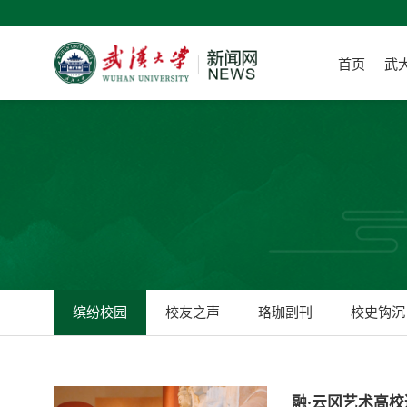
首页
武
缤纷校园
校友之声
珞珈副刊
校史钩沉
融·云冈艺术高