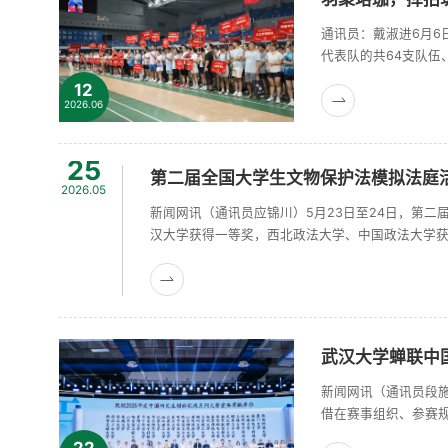
通讯员：戴淑进6月6
代表队的共64支队伍
莞校友好服务联队、
12
党成立105周年之际
2026.06
25
第二届全国大学生文物保护法模拟法庭
2026.05
新闻网讯（通讯员应锦川）5月23日至24日，第
汉大学获得一等奖，西北政法大学、中国政法大学
具体实践，是面向高校和青年学生开展的普法宣传
学生围绕文物执......
武汉大学蝉联中
新闻网讯（通讯员段
借在赛事组织、参赛
获得“2025年度重
22