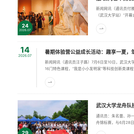
新闻网讯（通讯员付雅
（武汉大学站）”开
高校的代表以及展览
24
化遗产，是见证各民族
2026.07
14
暑期体验营公益成长活动：趣享一夏，
2026.07
新闻网讯（通讯员汪子路）7月6日至10日，武汉大
16门特色课程，“我是小小发明家”等科技创新类
齿家族大探秘”等健康科普类课程借助菌斑实验和情
探索类课......
武汉大学龙舟队
通讯员：朱名蕾、孙一
舟锦标赛，与6月28日
年端午全国龙舟大联动
29