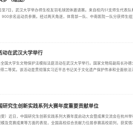
日至7日，武汉大学举办师生校友羽毛球团体邀请赛。来自校内51支师生代表队
、900余名运动员参赛。经过两天角逐，体育部一队、中南医院一队分获师生
武汉校友一队分获校友组冠亚军。校党委副书记屈文谦在开幕式上致辞。他表示
，学校以羽毛球赛事传承红色基因、践行全民健身理念，体现了珞珈文脉与体育精神的.
活动在武汉大学举行
二届全国大学生文物保护法模拟法庭活动在武汉大学举行。国家文物局副局长孙德
获得二等奖。该活动是贯彻落实习近平总书记关于文化遗产保护传承和全面依法
举措。活动邀请来自公安、法院、检察院、文物等部门及高校、律所的相关专家
国研究生创新实践系列大赛年度重要贡献单位
施雯）近日，中国研究生创新实践系列大赛年度启动大会暨成果交流会在杭州举
规模及竞赛成果等方面的表现，全国高校综合贡献力位居参赛高校前列，获奖情
要贡献单位”荣誉称号。2025年度，武汉大学在该系列大赛中荣获全国一等奖25项