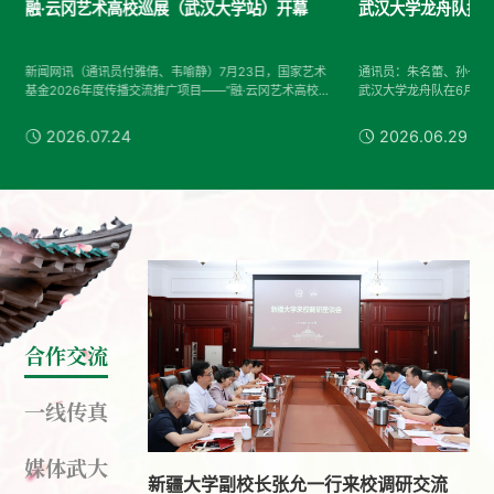
融·云冈艺术高校巡展（武汉大学站）开幕
武汉大学龙舟队接
新闻网讯（通讯员付雅倩、韦喻静）7月23日，国家艺术
通讯员：朱名蕾、孙一田
基金2026年度传播交流推广项目——“融·云冈艺术高校巡
武汉大学龙舟队在6月18
展（武汉大学站）”开幕式在武汉大学万林艺术博物馆举
龙舟锦标赛，与6月28日
行。来自武汉大学、云冈研究院、山西省文化和旅游厅和
2026武汉端午龙舟邀请
2026.07.24
2026.06.29
近十所高校的代表以及展览联合策展人参加开幕式。武汉
2026年端午全国龙舟大
大学副校长何莲指出，云冈石窟是习近平总书记亲临视察
“同城双星”混合组6月2
的世界文化遗产，是见证各民族交往交流交融的不朽丰
四大组别之一，“同城双星
.
碑。展览综合运用多种数字化手段，对云冈石窟艺术进......
学、华中科技大学两支龙舟队
合作交流
一线传真
媒体武大
新疆大学副校长张允一行来校调研交流