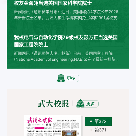
珞珈学子首次获得这一国际性奖项、也是亚洲地区高校学生首
校友金海翎当选美国国家科学院院士
次获此荣誉。黄雨婷为武汉大学图书馆学专业2014级本科生、
新闻网讯（通讯员李丹阳）近日，美国国家科学院公布2025
2018级硕博连读生，2023年获管理学博士学位，现任教于湘
年新晋院士名单，武汉大学生命科学学院生物学1991届校友金
潭大学。据悉，iSchools博士...
海翎教授获得院士称号。金海翎深耕于植物免疫和病原体毒力
的分子机制领域。从上海植物生理研究所的博士深造，到加州
大学伯克利分校和英国JohnInnesCenter的博士后研究，再到
我校电气与自动化学院79级校友彭方正当选美国
加州大学河滨分校的科研领航，她系统性地研究跨界RNAi和细
国家工程院院士
胞外囊泡介导的植物和病原体之间的RNA运输、作用机理及生
新闻网讯（通讯员徐志凌、赵薇）日前，美国国家工程院
物学功能、植物免疫反应...
(NationalAcademyofEngineering,NAE)公布了最新一批院士
（128名）及外籍院士（22名）名单，以表彰他们在工程技术
领域取得的杰出成就。其中，武汉大学电气与自动化学院1979
级校友彭方正因对开发用于先进电网控制和能量转换的大功率
电子技术做出巨大贡献而当选。彭方正，1983年本科毕业于武
汉大学电气与自动化学院，1987年和1990年分别在日本长冈
大学取得硕士和博士学位。他先...
武大校报
第372
第371