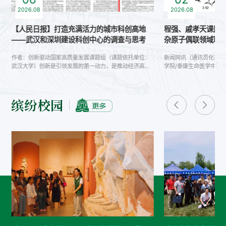
2026.08
2026.08
国
【人民日报】打造充满活力的城市科创高地
程强、戚孝天课题组
——武汉和深圳建设科创中心的调查与思考
杂原子偶联领域取
作者：创新驱动国家高质量发展课题组（课题依托单位：
新闻网讯（通讯员化苑）
武汉大学）创新是引领发展的第一动力，是推动经济高质
学院/泰康生命医学中心
量发展的关键动能。“十五五”规划纲要提出“营造具有全球
作在《德国应用化学》
竞争力的开放创新生态”。城市创新生态是多元创新主体协
（AngewandteChemieI
同联动、创新要素高效循环、制度文化深度滋养的有机整
新研究成果，论文题为“Ox
缤纷校园
体。在良好的创新生态系统中，不同主体的创新创业活动
RadicalCaptureEnabled
能够催生出各类新技术、新产业、新产品、新业态；科学
CatalyzedCarbon(sp2)
合理的制度安排能够深化创新主体间的协同共......
HeteroatomCoupling
次实现了氧自由基促进的
克服了传统Chan-La
位阻醇......