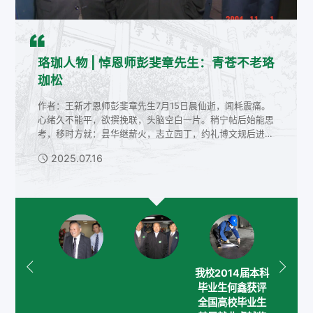
珞珈人物 |
珞珈人物 |
珞珈人物 |
珞珈人物 |
珞珈人物 |
珞珈人物 |
珞珈人物 |
珞珈人物 |
珞珈人物 |
陈传夫：悼念彭先生
悼恩师彭斐章先生：青苍不老珞
何鑫：扎根基层练真本领，以青
卢鸿平：全国教育后勤系统“最
【珞珈人物】刘胜：国内芯片封
【珞珈人物】彭方：探秘冰雪极
【珞珈人物】弘扬科学家精神|
【时代新人说】邓龙真：永葆奋
【时代新人说】熊清：探索生命
珈松
春铸国之重器
美后勤人”
装技术的引领者
地的微世界 感悟热情赤诚的科考心
张蔚榛：把心血献给大地
斗的青春底色
奥秘，书写自强青春
作者：陈传夫7月15日8点16分，在出差的宾馆里正准备上
楼开会，我收到敬爱的彭先生逝世的噩耗，一时间难以相
作者：王新才恩师彭斐章先生7月15日晨仙逝，闻耗震痛。
学校始终引导与鼓励广大毕业生到祖国需要的地方建功立业
通讯员：韩红娟、张潘磊、夏文秀7月30日，中国教育后勤
通讯员：王伶俐王楠记者苏明华刘胜（1963--），男，湖
通讯员：赵玉曼12月1日，习近平总书记给武汉大学参加中
通讯员：蔡瑞、董云霞张蔚榛（1923.10.05~2012.07.14）
通讯员：陶孝芳、沈仕雄【本期人物】邓龙真，经济与管理
通讯员：张雅譞、王朱洁、刘铮【本期人物】熊清，生命科
信，脑袋一片空白。先生是我的授业恩师。我1979年进入
心绪久不能平，欲撰挽联，头脑空白一片。稍宁帖后始能思
协会第二届理事会第六次会议召开，武汉大学总务后勤部校
北黄梅人，武汉大学动力与机械学院院长、工业科学研究院
国南北极科学考察队的师生代表回信，向正在参加中国第
张蔚榛简介：著名农田水利和地下水专家，中国共产党优秀
学院2022级博士研究生，中共党员，湖北省高校首批“研究
学学院2022级微生物学专业博士研究生，中共党员，湖北
2024.08.11
武汉大学图书馆学专业学习。先生给我们上的第一堂课给我
考，移时方就：昙华继薪火，志立园丁，约礼博文规后进；
园环境管理中心园林绿化办公室卢鸿平获评“最美后勤人”称
执行院长、微电子学院副院长。2023年11月当选为中国科
40次南极科学考察任务的4名师生和全体考察队员致以亲切
党员，武汉大学教授、博士生导师。1941年至1945年在北
生党员标兵”入选者。信念坚定，争当党的创新理论的积极
省高校首批“研究生党员标兵”入选者。自立自强，不忘初心
2025.07.21
留下很深的印象。他特别强调，目录学要注重学术源流的揭
学业拓圕情，坛开狮子，作程垂教是先生。忽忆师九十寿诞
号。二十多年来，这位校园园林绿化守护者以他的青春与汗
学院院士，微纳制造领域专家，国内芯片封装技术的引领
慰问。在回信中，习近平总书记充分肯定了武汉大学师生的
京大学学习，1945年至1951年先后在北平市（现北京市）
传播者作为第六届博士生宣讲团团长，邓龙真与50余名来
熊清出生在湖北黄冈的一个贫困家庭。高中时母亲不幸患上
2025.07.16
2024.08.02
2023.12.20
2023.12.18
2023.09.05
2023.08.02
2023.07.30
示，这对我后来其他课程的学习启发甚多。先生还鼓励我们
如在昨日，因找出此文，布之于此，以作纪念。彭斐章先生
水，致力于校园环境的美化与提升，多次荣获高校绿化专业
者。2023年11月，新一轮两院院士增选名单公布。武汉大
科研精神以及发挥学科优势为我国极地科学考察事业作出的
地政局、北平临时大学工学院、北洋大学北平部、北京大学
自各专业的团员一道，围绕党的二十大精神、习近平新时代
尿毒症，面对学业的繁忙和家庭经济的困难，她没有退缩，
积极参加学术活动，开展科学探索。正是在先生推荐下，我
是我导师，今年是他虚岁九十大寿。2009年老人家八十华
委员会“先进工作者”称号，先后两次获评湖北省高校后勤研
学刘胜教授成功当选中国科学院技术科学部院士。这不仅是
积极贡献，同时也对学校广大师生提出了殷切嘱托和未来期
工学院工作，1951年至1955年在苏联科学院学习并获副博
中国特色社会主义思想、中国共产党人的精神谱系及武汉大
在细心照顾病重母亲的同时发奋读书，努力帮助父母减轻压
参加了湖北省图书馆学会组织的读者工作学...
诞的时候，我曾填过一阕百字令咏松以颂。百字令词牌有个
究会“园林绿化工匠”。绿满珞珈，匠心独运绘美景扎根一
对刘胜几十年如一日潜心科研攻坚的肯定，更标志着我国拥
望。冰雪之地，逐梦之处。我国南极第一张地形图、第一个
士学位。1955年起，在武汉水利学院、武汉水利电力大
学百卅校史等主题开展备课，以支部宣讲、基层宣讲、高校
力。也正是从那时起，探索治疗疾病的方法与机理，为人民
最广为人知的名称，即念奴娇。之所以选...
线，精心呵护养绿植。卢鸿平与他...
有自主知识产权的芯片封装技术的崛起与兴盛...
中国南极地名、中国第一部南北极地图集...
学、武汉大学水利水电学院任教，长期从事农田水...
联合宣讲、微视频宣讲等多种方式将党...
生命健康作贡献的理想种子在她心底...
我校2014届本科
毕业生何鑫获评
全国高校毕业生