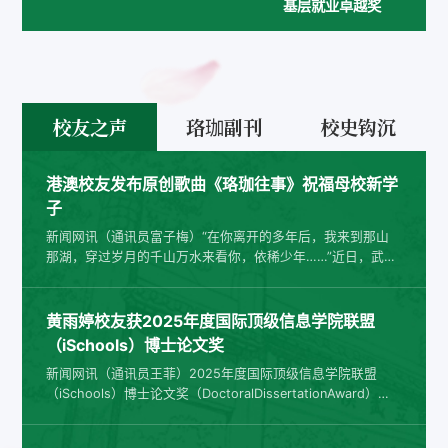
基层就业卓越奖
校友之声
珞珈副刊
校史钩沉
港澳校友发布原创歌曲《珞珈往事》祝福母校新学
子
新闻网讯（通讯员富子梅）“在你离开的多年后，我来到那山
那湖，穿过岁月的千山万水来看你，依稀少年……”近日，武汉
大学澳门校友钟立创作词曲、香港校友董雅婷演唱的原创歌曲
《珞珈往事》发布，唱响在珞珈山水间，用歌声连接起鄂港
澳，表达武汉大学港澳校友对母校以及即将迈入武汉大学的新
黄雨婷校友获2025年度国际顶级信息学院联盟
学子的由衷祝福。“这只是武汉大学澳门校友会促进两地文化
（iSchools）博士论文奖
教育融合的一个小小缩影。”钟立表示，内地高校每年在澳门
新闻网讯（通讯员王菲）2025年度国际顶级信息学院联盟
招生人数达1500人左...
（iSchools）博士论文奖（DoctoralDissertationAward）评
选结果近日揭晓，信息管理学院毕业生黄雨婷凭借关于我国农
村居民数字素养的研究成果，成为全球两位获奖者之一。这是