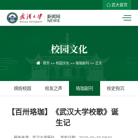
武大首页
校园文化
首页
>>
校园文化
>>
珞珈副刊
>> 正文
缤纷校园
校友之声
珞珈副刊
校史钩沉
【百卅珞珈】《武汉大学校歌》诞
生记
稿件来源：武汉大学报社
发布日期：2023-10-30 09:10