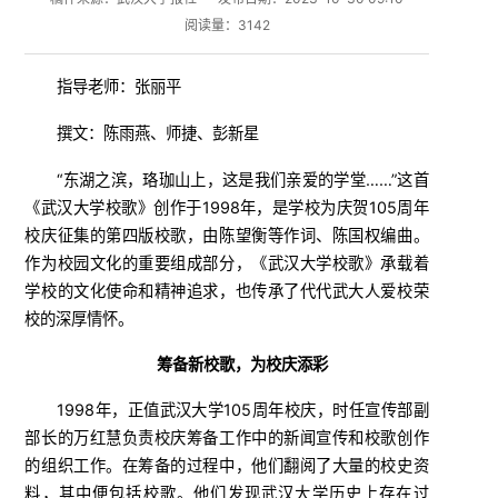
阅读量：
3142
指导老师：张丽平
撰文：陈雨燕、师捷、彭新星
“东湖之滨，珞珈山上，这是我们亲爱的学堂……”这首
《武汉大学校歌》创作于1998年，是学校为庆贺105周年
校庆征集的第四版校歌，由陈望衡等作词、陈国权编曲。
作为校园文化的重要组成部分，《武汉大学校歌》承载着
学校的文化使命和精神追求，也传承了代代武大人爱校荣
校的深厚情怀。
筹备新校歌，为校庆添彩
1998年，正值武汉大学105周年校庆，时任宣传部副
部长的万红慧负责校庆筹备工作中的新闻宣传和校歌创作
的组织工作。在筹备的过程中，他们翻阅了大量的校史资
料，其中便包括校歌。他们发现武汉大学历史上存在过