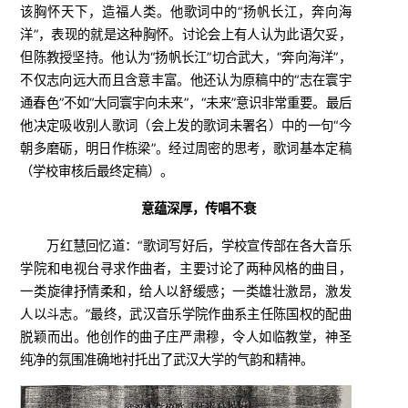
该胸怀天下，造福人类。他歌词中的“扬帆长江，奔向海
洋”，表现的就是这种胸怀。讨论会上有人认为此语欠妥，
但陈教授坚持。他认为“扬帆长江”切合武大，“奔向海洋”，
不仅志向远大而且含意丰富。他还认为原稿中的“志在寰宇
通春色”不如“大同寰宇向未来”，“未来”意识非常重要。最后
他决定吸收别人歌词（会上发的歌词未署名）中的一句“今
朝多磨砺，明日作栋梁”。经过周密的思考，歌词基本定稿
（学校审核后最终定稿）。
意蕴深厚，传唱不衰
万红慧回忆道：“歌词写好后，学校宣传部在各大音乐
学院和电视台寻求作曲者，主要讨论了两种风格的曲目，
一类旋律抒情柔和，给人以舒缓感；一类雄壮激昂，激发
人以斗志。”最终，武汉音乐学院作曲系主任陈国权的配曲
脱颖而出。他创作的曲子庄严肃穆，令人如临教堂，神圣
纯净的氛围准确地衬托出了武汉大学的气韵和精神。