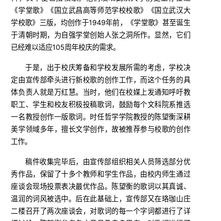
《学堂歌》《国立武昌高等师范学校校歌》《国立武汉大
学校歌》三版，均创作于1949年前，《学堂歌》甚至诞生
于清朝时期，为自强学堂创始人张之洞所作。显然，它们
已经难以适应105周年校庆的需求。
于是，出于校庆筹备和学校发展所需的考虑，学校决
定由宣传部牵头进行新校歌的创作工作，而这个任务的具
体负责人就是万红慧。当时，他们在校媒上发通知呼吁教
职工、学生和校友积极投稿歌词，鼓励每个文科院系推选
一名教授创作一版歌词。时任哲学学院教授的陈望衡深耕
美学领域多年，擅长文学创作，故被推荐参与校歌的创作
工作。
稿件收集完毕后，由宣传部组织相关人员筛选部分优
秀作品，保留了十多个教师和学生作品，由校内师生通过
座谈会现场投票表决最优作品。陈望衡的歌词以其真诚、
温润的词风被选中。后在此基础上，宣传部又在珞珈山庄
二楼召开了两次座谈会，对歌词的每一个字词都进行了详