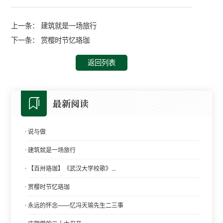
上一条：
建筑就是一场旅行
下一条：
赏樱时节忆珞珈
返回列表
最新阅读
·
说与做
·
建筑就是一场旅行
·
【百卅珞珈】《武汉大学校歌》...
·
赏樱时节忆珞珈
·
永远的怀念——忆冯天瑜先生二三事