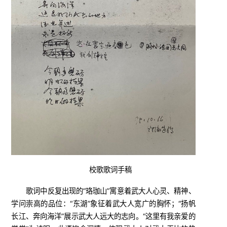
校歌歌词手稿
歌词中反复出现的“珞珈山”寓意着武大人心灵、精神、
学问崇高的品位：“东湖”象征着武大人宽广的胸怀；“扬帆
长江、奔向海洋”展示武大人远大的志向。“这里有我亲爱的