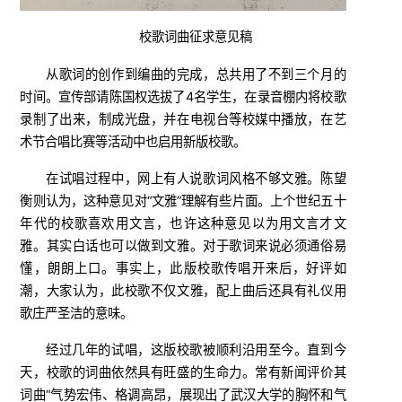
校歌词曲征求意见稿
从歌词的创作到编曲的完成，总共用了不到三个月的
时间。宣传部请陈国权选拔了4名学生，在录音棚内将校歌
录制了出来，制成光盘，并在电视台等校媒中播放，在艺
术节合唱比赛等活动中也启用新版校歌。
在试唱过程中，网上有人说歌词风格不够文雅。陈望
衡则认为，这种意见对“文雅”理解有些片面。上个世纪五十
年代的校歌喜欢用文言，也许这种意见以为用文言才文
雅。其实白话也可以做到文雅。对于歌词来说必须通俗易
懂，朗朗上口。事实上，此版校歌传唱开来后，好评如
潮，大家认为，此校歌不仅文雅，配上曲后还具有礼仪用
歌庄严圣洁的意味。
经过几年的试唱，这版校歌被顺利沿用至今。直到今
天，校歌的词曲依然具有旺盛的生命力。常有新闻评价其
词曲“气势宏伟、格调高昂，展现出了武汉大学的胸怀和气