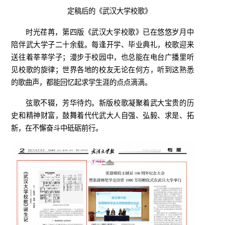
定稿后的《武汉大学校歌》
时光荏苒，第四版《武汉大学校歌》已在悠悠岁月中
陪伴武大学子二十余载。每逢开学、毕业典礼，校歌迎来
送往着莘莘学子；漫步于校园中，也总能在电台广播里听
见校歌的旋律；世界各地的校友无论在何方，听到这熟悉
的歌曲声，都能回忆起求学生涯的点点滴滴。
弦歌不辍，芳华待灼。新版校歌凝聚着武大宝贵的历
史和精神财富，鼓舞着代代武大人自强、弘毅、求是、拓
新，在不懈奋斗中砥砺前行。