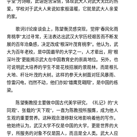
学堂”为诗眼，此语饱含深情，体现武大人对武大无比的热
爱。学校对于武大人来说如家般温暖，它就是武大人亲爱
的家。
歌词讨论座谈会上，陈望衡灵感突现，觉得“春风化雨
育桃李”太过寻常，无法表达出武汉大学历经艰苦而不断发
展的百年沧桑感，决定改成“根深叶茂育桃李”。他认为，武
大为百年老校，是中国最早的大学之一，人才辈出，用“根
深叶茂”更能揭示武大在中国教育史的崇高地位。另外，也
可说明武大培养的学生不是花枝招展的景观林，而是根扎
大地、杆壮叶茂的大树。这样的参天大树面对狂风暴雨、
惊雷闪电，岿然不动，他们亦如“雄鹰竞翱翔”，是中国的栋
梁。
陈望衡教授主要做中国古代美学研究，《礼记》的“大
同观”、张载的“天下观”，一直为陈教授所服膺，成为他人
生观的重要营养。这种观念潜移默化地影响着他的写作。
他始终认为，武汉大学不仅是中国的大学，更是世界的大
学，所服务的对象不仅是国人，而且是全人类。武大人应