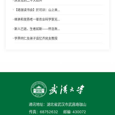
·
庆贺党的二十大召开
·
【珞珈读书会】於可训：山上来...
·
继承和发扬老一辈农业科学家无...
·
斯人已逝、生者如斯——怀念朱...
·
学界同仁及弟子追忆齐民友教授
通讯地址：湖北省武汉市武昌珞珈山
传真：68752632
邮编: 430072