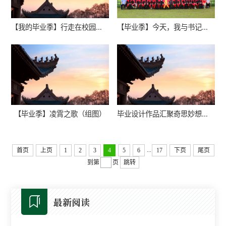
【我的毕业季】行走在校园（组图）
【毕业季】今天，我与书记校长同框
【毕业季】凌霄之歌（组图）
毕业设计作品汇聚奇思妙想（组图）
...
首页
上页
1
2
3
4
5
6
17
下页
尾页
到第
页
跳转
最新阅读