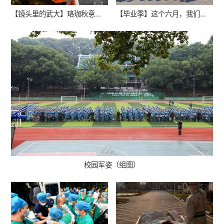
【镜头里的武大】珞珈秋意浓（组图）
【毕业季】这个六月，我们收获（组图）
校园军姿（组图）