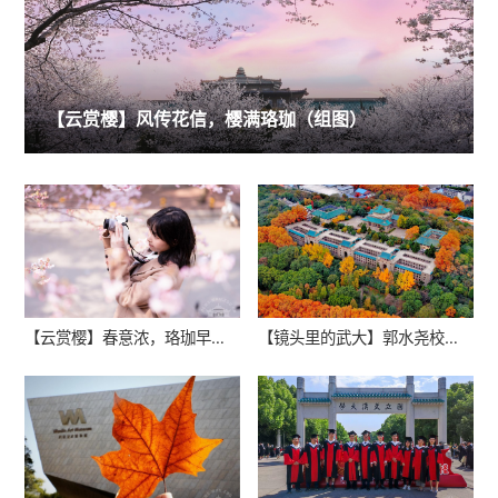
【云赏樱】风传花信，樱满珞珈（组图）
【云赏樱】春意浓，珞珈早樱盛放（组图）
【镜头里的武大】郭水尧校友眼中的珞珈调色盘（组图）