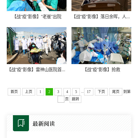
【战“疫”影像】“老崔”出院
【战“疫”影像】落日余晖，人间值得！
【战“疫”影像】雷神山医院首位患者出院
【战“疫”影像】抢救
...
首页
上页
1
2
3
4
5
17
下页
尾页
到第
页
跳转
最新阅读