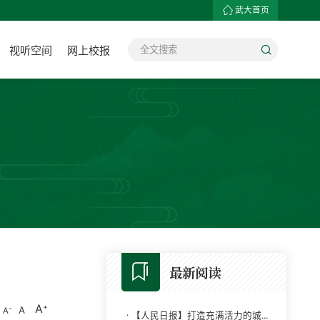
武大首页
视听空间
网上校报
最新阅读
A
A
A
·
【人民日报】打造充满活力的城...