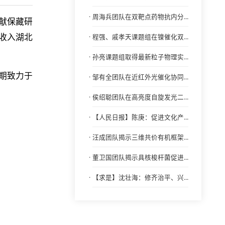
·
周海兵团队在双靶点药物抗内分...
献保藏研
收入湖北
·
程强、戚孝天课题组在镍催化双...
·
孙亮课题组取得最新粒子物理实...
期致力于
·
邹有全团队在近红外光催化协同...
·
侯绍聪团队在高亮度自旋发光二...
·
【人民日报】陈庚：促进文化产...
·
汪成团队揭示三维共价有机框架...
·
董卫国团队揭示具核梭杆菌促进...
·
【求是】沈壮海：修齐治平、兴...