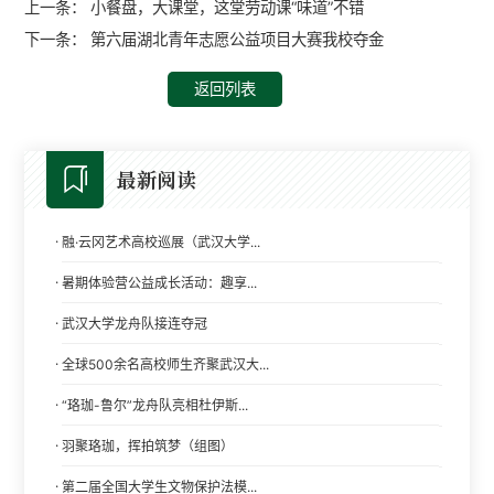
上一条：
小餐盘，大课堂，这堂劳动课“味道”不错
下一条：
第六届湖北青年志愿公益项目大赛我校夺金
返回列表
最新阅读
·
融·云冈艺术高校巡展（武汉大学...
·
暑期体验营公益成长活动：趣享...
·
武汉大学龙舟队接连夺冠
·
全球500余名高校师生齐聚武汉大...
·
“珞珈-鲁尔”龙舟队亮相杜伊斯...
·
羽聚珞珈，挥拍筑梦（组图）
·
第二届全国大学生文物保护法模...