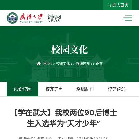
武大首页
校园文化
首页
>>
校园文化
>>
缤纷校园
>> 正文
缤纷校园
校友之声
珞珈副刊
校史钩沉
【学在武大】我校两位90后博士
生入选华为“天才少年”
稿件来源：新闻中心
发布日期：2021-09-19 15:13