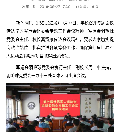
发布日期：2019-09-27 17:30
阅读量：
1610
新闻网讯
（记者吴江龙）
9
月
27
日，学校召开专题会议
传达学习军运会组委会专题工作会议精神。军运会羽毛球
竞委会主任、校长窦贤康传达会议精神，要求大家切实提
高政治站位，扎实推进各项筹备工作，确保第七届世界军
人运动会羽毛球项目取得圆满成功。
军运会羽毛球竞委会执行主任、副校长周叶中主持，
羽毛球竞委会一办十三处全体人员出席会议。