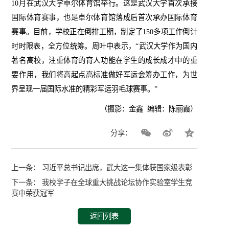
10
月在武汉大学卓尔体育馆举行。这是武汉大学首次承接
国际体育赛事，也是卓尔体育馆落成后首次承办国际体育
赛事。目前，学校正在倒排工期，制定了
150
多项工作倒计
时时限表，全方位统筹。周叶中表示，
“
武汉大学作为国内
著名高校，注重体育的育人功能在学生的成长成才中的重
要作用，我们将高起点高标准做好军运会筹办工作，为世
界呈现一届国际水准的精彩军运羽毛球赛事。
”
（摄影：金鑫
编辑：陈丽霞）
分享：
上一条：
习近平总书记出席，武大这一集体获国家级表彰
下一条：
我校学子在全球重大挑战论坛协作实验室学生竞
赛中荣获冠军
返回列表