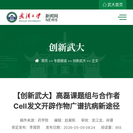
武大首页
创新武大
首页
>>
专题报道
>>
创新武大
>> 正文
【创新武大】高磊课题组与合作者
Cell发文开辟作物广谱抗病新途径
稿件来源：药学院
编辑：赵冀帆
审核：吴江龙、肖珊
审定发布：李霄鹍
发布日期：2026-05-09 08:24
阅读量：
955