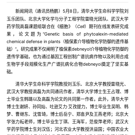
新闻网讯（
）5月8日，清华大学生命科学学院刘
通讯员杨鹏
玉乐团队、北京大学化学与分子工程学院雷晓光团队、武汉大学
药学院高磊课题组联合在《细胞》（
Cell
）期刊在线发表研究成
果，论文题为“Genetic basis of phytoalexin-mediated
chemical defense in plants（植保素介导植物化学防御的遗传基
础）”。研究成果不仅阐明了植保素debneyol介导植物化学防御的
遗传学基础，也为通过基因工程创制广谱抗病作物以及利用合成
生物学手段规模化生产广谱抗病化合物debneyol奠定了坚实基
础。
清华大学生命科学学院教授刘玉乐、北京大学教授雷晓光、
武汉大学教授高磊为共同通讯作者，清华大学博士生王占理、博
士毕业生韩璐以及高磊为论文的共同第一作者。此外，清华大学
博士生谢妍、孙同灿、吐逊艾力·艾孜提力，博士毕业生吴明、韩
梦、曹继东、沈雪琦，博士后岳宁、郑翕尹及王燕老师；北京大
学张力耘老师，博士毕业生丁琪、王海军，范俊萍老师；武汉大
学药学院博士生刘汉伍；河北农业大学教授洪益国；中国农业大