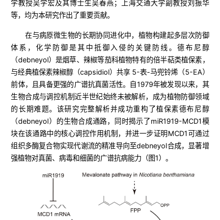
学教授吴学宏及其博士生吴春燕；上海交通大学副教授刘振华
等，均为本研究作出了重要贡献。
在与病原微生物的长期协同进化中，植物构建起多层次防御
体系，化学防御是其中抵御入侵的关键防线。德布尼醇
（debneyol）是烟草、辣椒等茄科植物特有的倍半萜类植保素，
与经典植保素辣椒醇（capsidiol）共享 5-表-马兜铃烯（5-EA）
前体，且具备更强的广谱抗真菌活性。自1979年被发现以来，其
生物合成与调控机制近半世纪始终未被解析，成为植物防御领域
的长期难题。该研究完整解析并成功重构了植保素德布尼醇
（debneyol）的生物合成通路，同时揭示了miR1919-MCD1模
块在该通路中的核心调控作用机制，并进一步证明MCD1可通过
组织多酶复合物实现代谢流的精准导向至debneyol合成，显著增
强植物对真菌、病毒和细菌的广谱抗病能力（图1）。