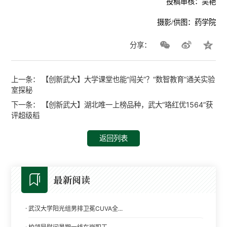
投稿审核：吴艳
摄影/供图：药学院
分享：
上一条：
【创新武大】大学课堂也能“闯关”？“数智教育”通关实验
室探秘
下一条：
【创新武大】湖北唯一上榜品种，武大“珞红优1564”获
评超级稻
返回列表
最新阅读
·
武汉大学阳光组男排卫冕CUVA全...
·