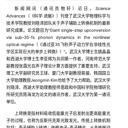
新闻网讯（
）近日，
Science
通讯员物轩
Advances
（《科学·进展》）刊登了武汉大学物理科学与
技术学院教授
刘晓泽团队关于声子辅助上转换机制的最新
研究成果。论文题目为“Giant single-step upconversion
via sub–35-fs phonon dynamics in the nonlinear
optical regime（《通过亚35飞秒声子动力学在非线性光
学区实现巨大的单步上转换》）
”
。武汉大学博士生姚晶晶
和西湖大学
博士生
李亚辉为共同第一作者，河南师范大学
副教授
张霞光在声子理论计算方面提供了重要支持，武汉
理工大学
副研究员
王球、厦门大学
副教授
易骏、韩国国立
大学
助理教授
Jeongmin Kim也给予了大力帮助。武汉大学
刘晓泽、西湖大学
助理教授
师恩政和中国科学院物理研究
所
研究员
陈海龙为论文的通讯作者，武汉大学为第一通讯
单位。
上转换是指材料吸收低能量光子后发射出更高能量光
子的过程，也称为反斯托克斯光致发光。传统上转换机制
包括：声子辅助上转换：依赖电子-声子耦合，从晶格振动