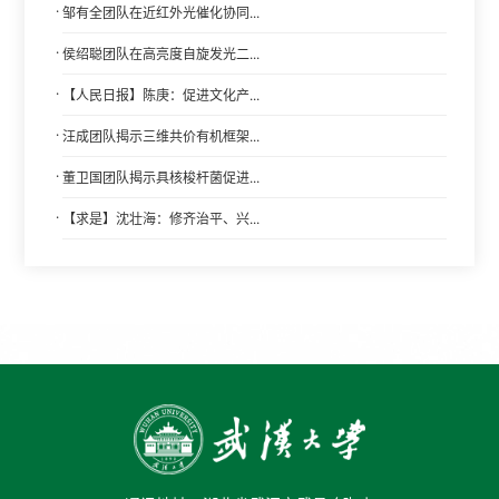
·
邹有全团队在近红外光催化协同...
·
侯绍聪团队在高亮度自旋发光二...
·
【人民日报】陈庚：促进文化产...
·
汪成团队揭示三维共价有机框架...
·
董卫国团队揭示具核梭杆菌促进...
·
【求是】沈壮海：修齐治平、兴...