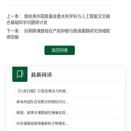
上一条：
我校承办国家基金委水利学科与人工智能交叉融
合基础科学问题研讨会
下一条：
刘燕群课题组在产前抑郁与肠道菌群研究领域取
得突破
返回列表
最新阅读
·
【人民日报】打造充满活力的城...
·
周海兵团队在双靶点药物抗内分...
·
程强、戚孝天课题组在镍催化双...
·
孙亮课题组取得最新粒子物理实...