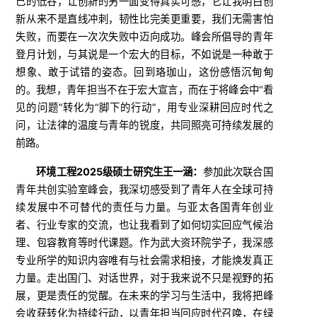
己的低谷，让创新的另一面变得真实可感，它让我明白创
新从来不是直线冲刺，韧性比完美更重要，我们无需害怕
失败，而要在一次次失败中迈向成功。峰会所倡导的青年
登月计划，与其说是一个宏大的目标，不如说是一种敢于
想象、敢于试错的姿态。回到珞珈山，这份感悟沉甸甸
的。我想，青年担当不在于宏大宣言，而在于将峰会中“看
见的问题”转化为“脚下的行动”，用专业深耕回应时代之
问，让法律的温度与青年的锐度，共同照亮可持续发展的
前路。
环境工程
2025级硕士研究生王一涵：
参加此次联合国
青年共创实验室峰会，我深切感受到了青年人在全球可持
续发展中不可替代的责任与力量。与亚太各国青年创业
者、行业专家的交流，也让我看到了如何切实回应气候治
理、包容教育等时代课题。作为武大资环院学子，我深感
专业所学的知识内容唯有与社会需求相接，才能焕发真正
力量。走出国门、对话世界，对于我来说不只是视野的拓
展，更是责任的觉醒。在未来的学习与生活中，我将把峰
会收获转化为持续行动，以青年担当回应时代召唤，在绿