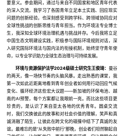
要意义。参会期间，通过与来自不同国家和地区青年代表
的深入交流，我学习了各国青年立足本土实践、回应现实
问题的创新经验，也深刻感受到跨学科、跨领域协同应对
全球性挑战的创新思维与青年担当。作为环境法专业博士
生，我深知全球环境治理机遇与挑战并存。今后我将立足
中国生态文明建设实践，积极参与国际环境规则对话，深
入研究国际环境法与国内法的衔接机制，始终坚守青年使
命，以专业学识助力全球生态治理与可持续发展。
环境与资源保护法学
2024级硕士研究生王俊琦：
曼谷
的两天，像一场快节奏的头脑风暴。走出熟悉的课堂，我
第一次如此近距离地看到青年创业者如何用行动回应气候
变化、循环经济这些宏大议题——新加坡的环保电池、越
南的AI预警，每个方案都让我眼前一亮。而比这些项目更
珍贵的，是认识了来自亚太各地的优秀青年。圆桌交流
时，我们交换彼此的故事和对社会价值的理解，笑声和真
诚消融了陌生，让彼此在跨文化的碰撞中结下了真诚的友
谊。
最难忘的是“从失败中前行”那晚，创业者们坦然聊起自