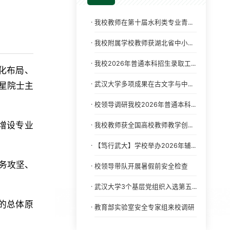
·
我校教师在第十届水利类专业青...
·
我校附属学校教师获湖北省中小...
·
我校2026年普通本科招生录取工...
化布局、
·
武汉大学多项成果在古文字与中...
星院士主
·
校领导调研我校2026年普通本科...
增设专业
·
我校教师获全国高校教师教学创...
·
【笃行武大】学校举办2026年辅...
务攻坚、
·
校领导带队开展暑假前安全检查
·
武汉大学3个基层党组织入选第五...
的总体原
·
教育部实验室安全专家组来校调研