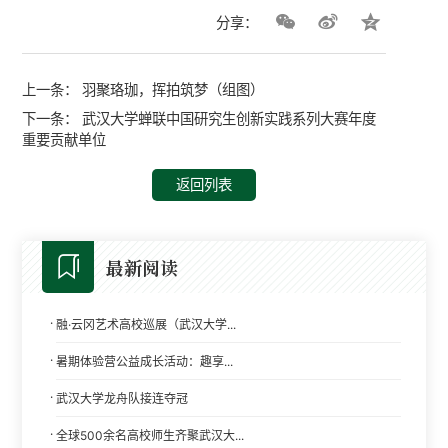
分享：
上一条：
羽聚珞珈，挥拍筑梦（组图）
下一条：
武汉大学蝉联中国研究生创新实践系列大赛年度
重要贡献单位
返回列表
最新阅读
·
融·云冈艺术高校巡展（武汉大学...
·
暑期体验营公益成长活动：趣享...
·
武汉大学龙舟队接连夺冠
·
全球500余名高校师生齐聚武汉大...