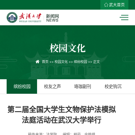
武大首页
校园文化
首页
>>
校园文化
>>
缤纷校园
>> 正文
缤纷校园
校友之声
珞珈副刊
校史钩沉
第二届全国大学生文物保护法模拟
法庭活动在武汉大学举行
稿件来源：法学院
编辑：相茹、余皓晴