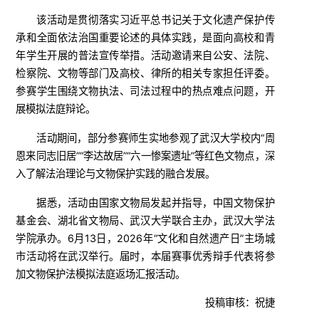
该活动是贯彻落实习近平总书记关于文化遗产保护传
承和全面依法治国重要论述的具体实践，是面向高校和青
年学生开展的普法宣传举措。活动邀请来自公安、法院、
检察院、文物等部门及高校、律所的相关专家担任评委。
参赛学生围绕文物执法、司法过程中的热点难点问题，开
展模拟法庭辩论。
活动期间，部分参赛师生实地参观了武汉大学校内“周
恩来同志旧居”“李达故居”“六一惨案遗址”等红色文物点，深
入了解法治理论与文物保护实践的融合发展。
据悉，活动由国家文物局发起并指导，中国文物保护
基金会、湖北省文物局、武汉大学联合主办，武汉大学法
学院承办。6月13日，2026年“文化和自然遗产日”主场城
市活动将在武汉举行。届时，本届赛事优秀辩手代表将参
加文物保护法模拟法庭返场汇报活动。
投稿审核：祝捷