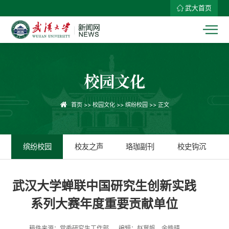
武大首页
校园文化
首页
>>
校园文化
>>
缤纷校园
>> 正文
缤纷校园
校友之声
珞珈副刊
校史钩沉
武汉大学蝉联中国研究生创新实践
系列大赛年度重要贡献单位
稿件来源：党委研究生工作部
编辑：赵冀帆、余皓晴