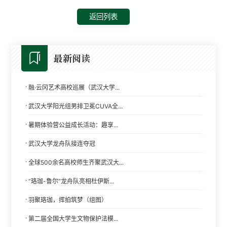
返回列表
最新阅读
·
融·云冈艺术高校巡展（武汉大学...
·
武汉大学阳光组男排卫冕CUVA全...
·
暑期体验营公益成长活动：趣享...
·
武汉大学龙舟队接连夺冠
·
全球500余名高校师生齐聚武汉大...
·
“珞珈-鲁尔”龙舟队亮相杜伊斯...
·
羽聚珞珈，挥拍筑梦（组图）
·
第二届全国大学生文物保护法模...