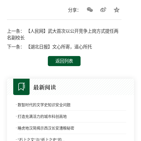
分享：
上一条：
【人民网】武大首次以公开竞争上岗方式提任两
名副校长
下一条：
【湖北日报】文心所寄，道心所托
返回列表
最新阅读
·
数智时代的文学史知识安全问题
·
打造充满活力的城市科创高地
·
睡虎地汉简揭示西汉长安漕粮秘密
·
“石上之文”与“纸上之史”的...