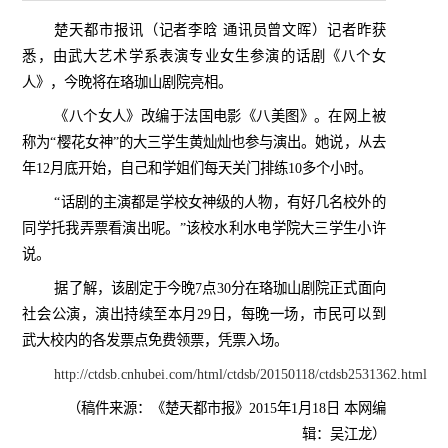
楚天都市报讯（记者李晗 通讯员曾文晖）记者昨获
悉，由武大艺术学系表演专业女生参演的话剧《八个女
人》，今晚将在珞珈山剧院亮相。
《八个女人》改编于法国电影《八美图》。在网上被
称为“樱花女神”的大三学生黄灿灿也参与演出。她说，从去
年
12
月底开始，自己和学姐们每天关门排练
10
多个小时。
“话剧的主演都是学校女神级的人物，有好几名校外的
同学托我弄票看演出呢。”该校水利水电学院大三学生小许
说。
据了解，该剧定于今晚
7
点
30
分在珞珈山剧院正式面向
社会公演，演出持续至本月
29
日，每晚一场，市民可以到
武大校内的各发票点免费领票，凭票入场。
http://ctdsb.cnhubei.com/html/ctdsb/20150118/ctdsb2531362.html
（稿件来源：《楚天都市报》
2015
年
1
月
18
日 本网编
辑：吴江龙）