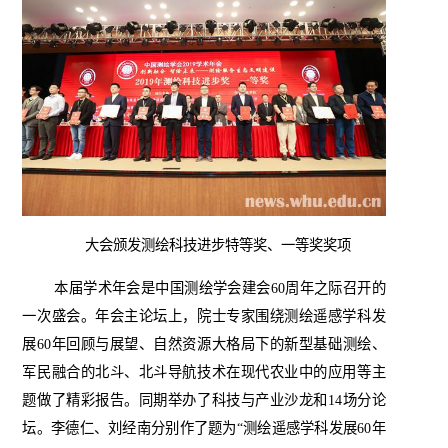
大会颁发测绘科技进步特等奖、一等奖奖项
本届学术年会是中国测绘学会建会
60
周年之际召开的
一次盛会。年会主论坛上，院士专家围绕测绘遥感学科发
展
60
年回顾与展望、自然资源大格局下的新型基础测绘、
军民融合的北斗、北斗导航技术在现代农业中的应用等主
题做了精彩报告。同期举办了科技与产业沙龙和
14
场分论
坛。李德仁、刘经南分别作了题为“测绘遥感学科发展
60
年