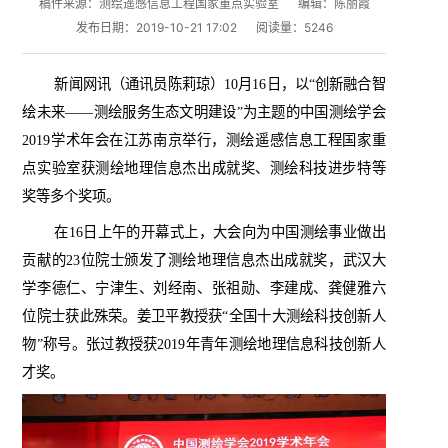
稿件来源：测绘遥感信息工程国家重点实验室
编辑：陈丽霞
发布日期：2019-10-21 17:02
阅读量：
5246
新闻网讯（
通讯员陈莉琼
）
10
月
16
日，以“创新融合智
绘未来——测绘服务生态文明建设”为主题的中国测绘学会
2019
学术年会在江苏南京举行，测绘遥感信息工程国家重
点实验室获测绘地理信息杰出成就奖、测绘科技进步特等
奖等多个奖项。
在
16
日上午的开幕式上，大会向为中国测绘事业做出
贡献的
23
位院士颁发了测绘地理信息杰出成就奖，武汉大
学李德仁、宁津生、刘经南、张祖勋、李建成、龚健雅六
位院士获此殊荣。姜卫平教授获“全国十大测绘科技创新人
物”称号。张过教授获
2019
年青年测绘地理信息科技创新人
才奖。