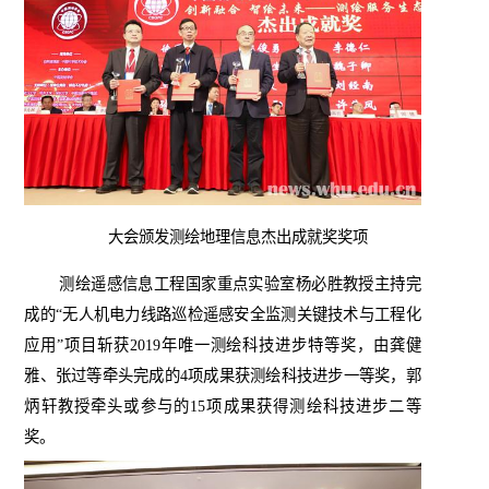
大会颁发
测绘地理信息杰出成就奖奖项
测绘遥感信息工程国家重点实验室杨必胜教授主持完
成的“无人机电力线路巡检遥感安全监测关键技术与工程化
应用”项目斩获
2019
年唯一测绘科技进步特等奖，由龚健
雅、张过等牵头完成的
4
项成果获测绘科技进步一等奖，郭
炳轩教授牵头或参与的
15
项成果获得测绘科技进步二等
奖。