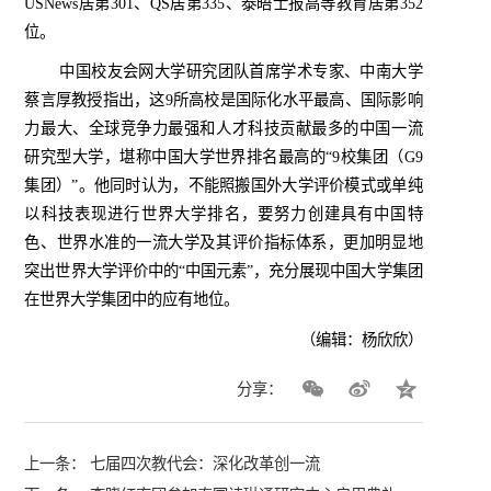
USNews
居第
301
、
QS
居第
335
、泰晤士报高等教育居第
352
位。
中国校友会网大学研究团队首席学术专家、中南大学
蔡言厚教授指出，这
9
所高校是国际化水平最高、国际影响
力最大、全球竞争力最强和人才科技贡献最多的中国一流
研究型大学，堪称中国大学世界排名最高的“
9
校集团（
G9
集团）”。他同时认为，不能照搬国外大学评价模式或单纯
以科技表现进行世界大学排名，要努力创建具有中国特
色、世界水准的一流大学及其评价指标体系，更加明显地
突出世界大学评价中的
“
中国元素
”
，充分展现中国大学集团
在世界大学集团中的应有地位。
（编辑：杨欣欣）
分享：
上一条：
七届四次教代会：深化改革创一流