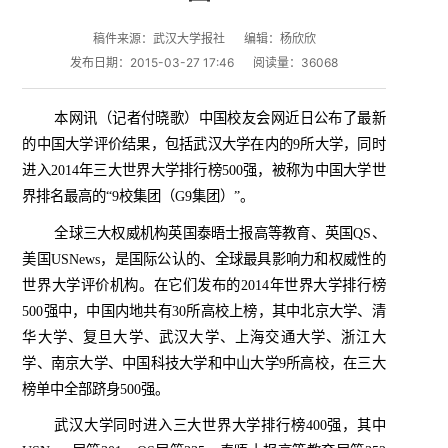
稿件来源：武汉大学报社
编辑：杨欣欣
发布日期：2015-03-27 17:46
阅读量：
36068
本网讯
（记者付晓歌）
中国校友会网近日公布了最新
的中国大学评价结果，包括武汉大学在内的
9
所大学，同时
进入
2014
年三大世界大学排行榜
500
强，被称为中国大学世
界排名最高的“
9
校集团（
G9
集团）”。
全球三大权威机构英国泰晤士报高等教育、英国
QS
、
美国
USNews
，是国际公认的、全球最具影响力和权威性的
世界大学评价机构。在它们发布的
2014
年世界大学排行榜
500
强中，中国内地共有
30
所高校上榜，其中北京大学、清
华大学、复旦大学、武汉大学、上海交通大学、浙江大
学、南京大学、中国科技大学和中山大学
9
所高校，在三大
榜单中全部跻身
500
强。
武汉大学同时进入三大世界大学排行榜
400
强，其中