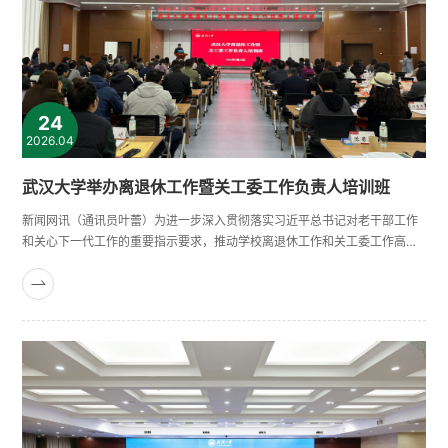
24
2026.04
武汉大学举办离退休工作暨关工委工作负责人培训班
新闻网讯（通讯员叶蕾）为进一步深入贯彻落实习近平总书记对老干部工作
和关心下一代工作的重要指示要求，推动学校离退休工作和关工委工作高质
量发展，4月23日，武汉大学举办离退休工作暨关工委工作负责人培训班。
校党委副书记屈文谦出席并作开班动员。屈文谦指出，做好离退休工作暨关
工委工作是传承红色基因、凝聚银发力量、培育时代新人、服务国家大局的
战略之举，具有重要的政治意义。他强调要压实责任，形成齐抓共管的工作
格......