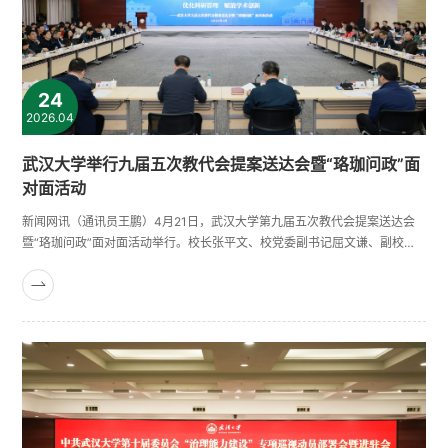
24
2026.04
武汉大学举行九届五次教代会提案送达会暨“珞珈问政”面
对面活动
新闻网讯（通讯员王鹏）4月21日，武汉大学第九届五次教代会提案送达会
暨“珞珈问政”面对面活动举行。校长张平文、校党委副书记屈文谦、副校长
周伟、校长助理徐东兴出席活动。九届五次教代会共征集提案78件，涉及人
才培养、行政管理、后勤服务、民生工程、师资队伍、学科建设、校园文化
七个类别。经提案工作委员会研究，决定立案58件，由16个职能部门承办，
其余20件转为工作建议，交由相关部门回复落实。为进一步发挥提案在学
校......