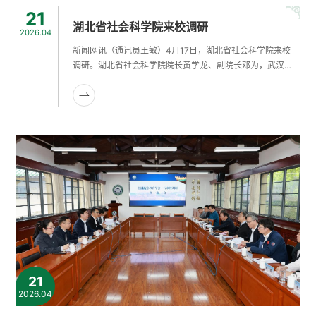
21
湖北省社会科学院来校调研
2026.04
新闻网讯（通讯员王敏）4月17日，湖北省社会科学院来校
调研。湖北省社会科学院院长黄学龙、副院长邓为，武汉大
学副校长陆伟出席调研座谈会。陆伟对湖北省社会科学院及
省委宣传部长期以来给予学校的指导与支持表示感谢，结合
双方在学术资源和研究力量方面的互补优势，他指出当前深
入推进长江文化研究具有必要性与紧迫性。邓为介绍了本次
调研的背景与目的，表示将围绕2026年中国翻译协会年会
相关分论坛筹备、青年教师课题推进、三......
21
2026.04