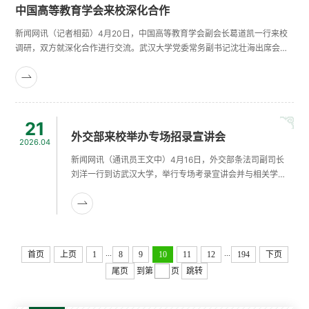
中国高等教育学会来校深化合作
新闻网讯（记者相茹）4月20日，中国高等教育学会副会长葛道凯一行来校
调研，双方就深化合作进行交流。武汉大学党委常务副书记沈壮海出席会
议。中国高等教育学会负责人介绍了第64届高等教育博览会（以下简称“高
博会”）和第二届“建设教育强国·高等教育改革发展论坛”的相关工作安排。参
会人员围绕调研主题进行交流讨论。沈壮海指出，武汉大学与中国高等教育
学会联系密切、合作深入，双方一直相互支持、共同发展。学校将继续支......
21
外交部来校举办专场招录宣讲会
2026.04
新闻网讯（通讯员王文中）4月16日，外交部条法司副司长
刘洋一行到访武汉大学，举行专场考录宣讲会并与相关学科
专业学生代表座谈交流。校党委副书记屈文谦出席活动。刘
洋回顾了外交部条法司的发展历程，深切缅怀武大老校长、
国际法泰斗周鲠生先生。结合当前国际形势与新时代中国外
交的使命担当，他阐释了外交官应具备“报国之志、济世之
才、坚韧之功”的基本素养，勉励同学们坚定信念、勤学成
...
...
首页
上页
1
8
9
10
11
12
194
下页
才。他强调，保持学习是适应不断变化......
尾页
到第
页
跳转