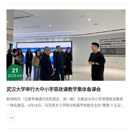
育前置化、培养方案优化等议题展开交流，并就完善本研招
生联动机制、加强留学项目供给、强化分类指导服务等提出
建设性意见。相关职能部门现场回应学......
21
2026.04
武汉大学举行大中小学思政课教学集体备课会
新闻网讯（记者李琳通讯员陈慧女、周一敏）为推进大中小学思想政治教育
一体化建设，4月16日，马克思主义学院与附属学校联合主办“聚焦‘十五五’新
蓝图思政‘一体化’共育人”大中小学思政课教学集体备课会。会上，马克思主
义学院副教授任艳以《“十五五”规划融入大中小学思政课教学的思考和建
议》为主题作微报告。武汉大学第一附属小学刘丹卉、第二附属小学张坤、
附属外语学校孙传丽、附属中学戚文凯、马克思主义学院朱静芸等......