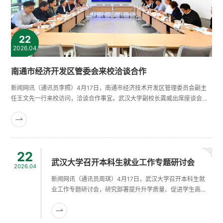
22
2026.04
南通市经济开发区管委会来校洽谈合作
新闻网讯（通讯员李照）4月17日，南通市经济技术开发区管理委员会副主
任王文先一行来校访问，洽谈合作事宜。武汉大学副校长龚威出席座谈会。
龚威介绍了武汉大学的办学优势。他指出，南通市经济开发区作为长三角重
要的产业高地，希望双方以此次交流为契机，深化在关键技术、成果转化、
人才培养等方面的合作，加快形成“研发在武大、转化在南通、产业在长三
角”的协同发展生态。王文先表示，武汉大学办学实力雄厚、学科优势突
出。......
22
武汉大学召开本科生就业工作专题研讨会
2026.04
新闻网讯（通讯员周琪）4月17日，武汉大学召开本科生就
业工作专题研讨会，研究部署提升升学质量、促进学生高质
量充分就业的举措。校党委副书记屈文谦出席会议。会议深
入分析了当前本科生升学就业工作面临的形势与挑战。各学
院代表结合本单位实际，围绕升学就业指导精准化、生涯教