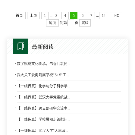
放松警惕，要严防不刷身份证尾随进校情况”。暑假以来，保卫部严把......
...
...
首页
上页
1
3
4
5
6
7
14
下页
尾页
到第
页
跳转
最新阅读
·
数字赋能文化传承，书香共筑民...
·
武大关工委向附属学校“5+5”工...
·
【一线传真】化学与分子科学学...
·
【一线传真】武汉大学党委统战...
·
【一线传真】跨支部研学交流主...
·
【一线传真】学校暑期走访慰问...
·
【一线传真】武汉大学“大思政...