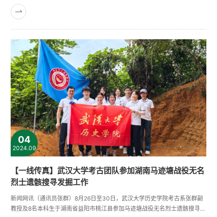
场”在星湖楼305会议室举办。本科生院、研究生院、人事部以及信息学部各
学院、重点实验室领导、系（教研室）负责人、教师代表与会。机关与直属
单位党委书记谭玉敏主持。两个小时的交流会内容充实、气氛热烈。吴丹对
本科教育教学改革系列文件、专业建设、数智人才培养、试验班建设、转学
院及专业调整、......
04
2024.09
【一线传真】武汉大学考古团队参加湖南马迹塘战役无名
烈士遗骸搜寻发掘工作
新闻网讯（通讯员张群）8月26日至30日，武汉大学历史学院考古系张群副
教授及8名本科生于湖南省益阳市桃江县参加马迹塘战役无名烈士遗骸搜寻发