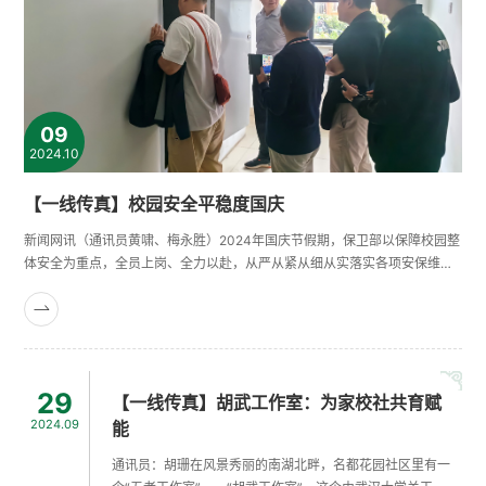
09
2024.10
【一线传真】校园安全平稳度国庆
新闻网讯（通讯员黄啸、梅永胜）2024年国庆节假期，保卫部以保障校园整
体安全为重点，全员上岗、全力以赴，从严从紧从细从实落实各项安保维稳
措施，用全体保卫人员的“辛苦指数”换取师生的“安全指数”，为全体师生欢
度佳节创造安全稳定的校园环境，确保了28万余名社会公众在节假日期间有
序进校参观，校园道路交通畅通，校园安全形势平稳有序。强化部署，全面
压实责任。保卫部高度重视国庆假期安保维稳工作，作出周密部署，强......
29
【一线传真】胡武工作室：为家校社共育赋
2024.09
能
通讯员：胡珊在风景秀丽的南湖北畔，名都花园社区里有一