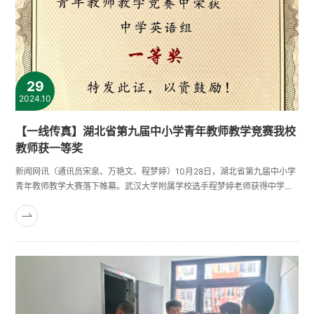
29
2024.10
【一线传真】湖北省第九届中小学青年教师教学竞赛我校
教师获一等奖
新闻网讯（通讯员宋泉、万艳文、程梦婷）10月28日，湖北省第九届中小学
青年教师教学大赛落下帷幕。武汉大学附属学校选手程梦婷老师获得中学英
语组一等奖第二名。该竞赛由省总工会、省教育厅联合举办。来自全省103
所中小学校的111名青年教师，在小学组、中学语文组、数学组、英语组、思
想政治组五个竞赛组别中同台竞技，各展风采。经过激烈的角逐，程梦婷最
终以88.512分取得第九届省青教赛中学英语组一等奖第二名的佳绩，充分
展......