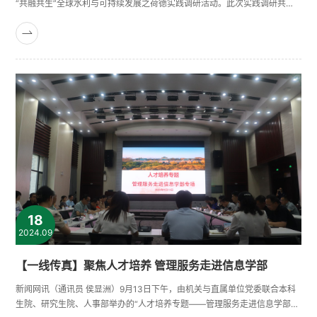
“共融共生”全球水利与可持续发展之荷德实践调研活动。此次实践调研共选
拔了来自港口航道与海岸工程、水利水电工程、水文与水资源工程、农业水
利工程、碳中和实验班的10名优秀本科生参加。实践队前往荷兰与德国，访
问了荷兰代尔夫特理工大学、三角洲研究院、德国柏林工业大学等顶尖学术
及科研机构，并实地查勘了荷兰海牙防波堤、鹿特丹Maeslantkering挡潮
闸......
18
2024.09
【一线传真】聚焦人才培养 管理服务走进信息学部
新闻网讯（通讯员 侯显洲）9月13日下午，由机关与直属单位党委联合本科
生院、研究生院、人事部举办的“人才培养专题——管理服务走进信息学部专