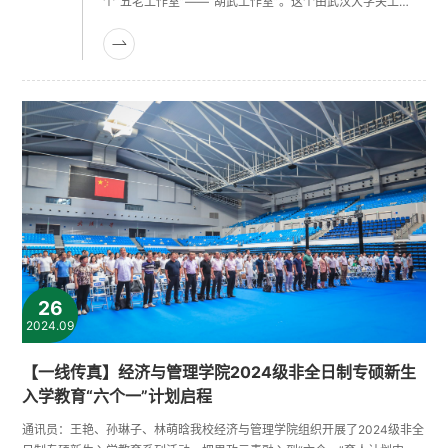
个“五老工作室”——“胡武工作室”。这个由武汉大学关工委
与名都花园社区共建的工作室，由湖北省关心下一代先进工
作者、武汉大学退休老教授胡武领衔，汇聚了武汉大学“五
老骨干”的银发力量和珞珈智慧，在青少年家门口就近发挥
“五老”的优势作用，为青少年的校社共育赋能。新阵地：创
建校社共育立交桥现年83岁的胡武老师，是武汉大学新闻
与传播学院退休教授，武汉大学......
26
2024.09
【一线传真】经济与管理学院2024级非全日制专硕新生
入学教育“六个一”计划启程
通讯员：王艳、孙琳子、林萌晗我校经济与管理学院组织开展了2024级非全