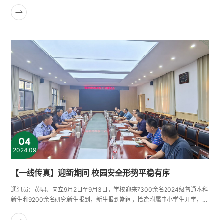
掘工作。此次专项任务由退役军人事务部烈士纪念设施保护中心（退役军人
事务部烈士遗骸搜寻鉴定中心）、国家烈士遗骸搜寻队统筹协调，武汉大学
与复旦大学师生组成联合专家团队共同开展。历时5天的田野考古工作，在伍
家仑烈士遗骸集中安葬点和刘家湾、黄茶村、三房塅等3处疑似烈士遗骸
散......
04
2024.09
【一线传真】迎新期间 校园安全形势平稳有序
通讯员：黄啸、向立9月2日至9月3日，学校迎来7300余名2024级普通本科
新生和9200余名研究新生报到，新生报到期间，恰逢附属中小学生开学，校
园人流、车流集中，安保工作叠加，尤其是校园交通管理面临巨大考验，保