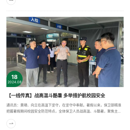
卫部按照学校统一部署和要求，在学校相关部门以及广大师生支持下，强化
协同、多措并举，投入500余名安保力量到校园一线疏堵保畅、排危解难，
全力确保迎新期间校园道路交通有序畅通，校园安全形势平稳有序。提前谋
划、......
18
2024.08
【一线传真】战高温斗酷暑 多举措护航校园安全
通讯员：黄啸、向立在高温下坚守，在坚守中奉献。暑假以来，保卫部精准
把握暑假期间校园安全防范特点，全体保卫人员战高温、斗酷暑，聚焦主动
服务，突出巡逻重点，加强隐患排查与安全宣传，提升应急处置能力，全面
净化校园安全环境，积极回应师生对安全工作需求，切实让师生感受到安全
触手可及，平安就在身边。日查不息，拧紧校园“安全阀”“校门管控一刻不能