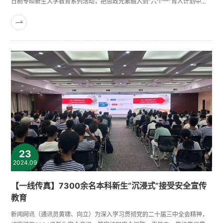
日制专硕新生入学教育系列活动，把思政元素融入到“六个一”育人计划中，
通过一场开学典礼、一次新生交流、一系列专题讲座、一场迎新晚会、一次
传承之旅、一趟企业走访，引导新生树立正确的三观，在真学真懂真信真
用、深化内化转化上下功夫，为培养具有高度社会责任感和时代担当的未来
商业精英打下扎实基础。一场开学典礼：梦想启航，砥砺前行8月30日上
午，......
23
2024.09
【一线传真】7300余名本科新生“沉浸式”接受安全宣传
教育
新闻网讯（通讯员黄啸、向立）为深入学习贯彻党的二十届三中全会精神，