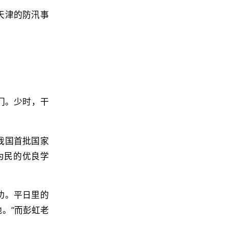
天津的防汛事
门。少时，干
我国首批国家
为民的优良学
功。平日里的
。”而彭虹老