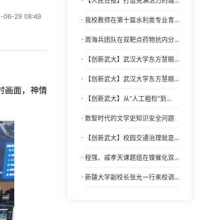
【人民日报】打造充满活力的城...
6-29 08:49
·
我校教师在第十届水利类专业青...
·
周海兵团队在双靶点药物抗内分...
·
【创新武大】武汉大学东方慧眼...
·
【创新武大】武汉大学东方慧眼...
时画面，神情
·
【创新武大】从“人工粗检”到...
·
数智时代的文学史知识安全问题
·
【创新武大】校园交通治理就是...
·
程强、戚孝天课题组在镍催化双...
·
新疆大学副校长张允一行来校调...