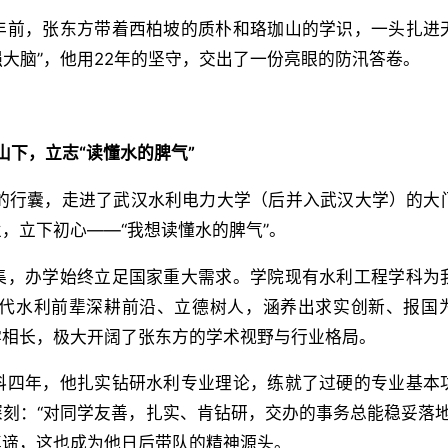
年前，张东方带着西柏坡的质朴和珞珈山的学识，一头扎进
强大脑”，他用22年的坚守，交出了一份亮眼的防汛答卷。
山下，立志“读懂水的脾气”
单的行囊，走进了武汉水利电力大学（后并入武汉大学）的大
，立下初心——“我想读懂水的脾气”。
集，办学始终立足国家重大需求。学院现有水利工程学科为
代水利前辈深耕前沿、立德树人，涵养出求实创新、报国
学相长，极大开阔了张东方的学术视野与行业格局。
科四年，他扎实钻研水利专业理论，练就了过硬的专业基本
刻：“对同学友善，扎实、肯钻研，交办的事务总能稳妥落地
真谛，这也成为他日后带队的精神源头。