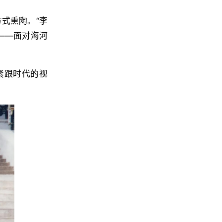
式熏陶。“李
——面对海河
紧跟时代的视