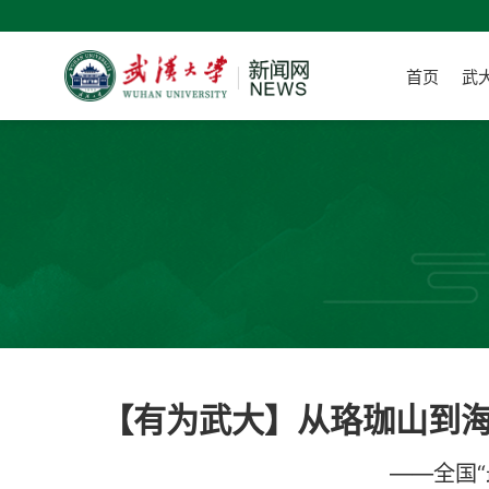
首页
武
【有为武大】从珞珈山到海
——全国