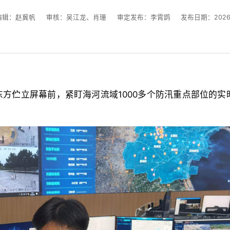
编辑：赵冀帆
审核：吴江龙、肖珊
审定发布：李霄鹍
发布日期：2026-0
方伫立屏幕前，紧盯海河流域1000多个防汛重点部位的实