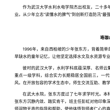
作为武汉大学水利水电学院杰出校友，二十多
业。从少年立志“读懂水的脾气”到创新打造防汛“最
珞珈
1996年，来自西柏坡的少年张东方，背着简
旱缺水的童年记忆，让他坚定选择水文及水资源专业
彼时的武汉大学，水利学科底蕴深厚、名师云
重点一级学科，综合实力长期稳居全国前三，一代
风。在开放包容的学术生态中，师生交流互助、教
在武大水院，张东方度过了七年求学时光。本
张东方沉静内敛、踏实肯干，班主任彭虹对他印象深
师润物无声的指导和帮助，使他体悟到师者仁心的