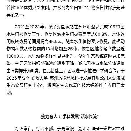
济带最美湖泊”，入选全国山水林田湖草沙一体化保护和修复工程
首批15个优秀典型案例，并被列为全国19个生物多样性保护先进
典范之一。
2021至2023年，梁子湖国家站在苏州阳澄湖完成10679亩
水生植被恢复工作，恢复区域水生植被覆盖度达60.8%，水体透
明度较恢复前同期提高45.9%。随着水生植物逐步恢复，底栖动
物物种数从恢复前的13种增加至25种，恢复区越冬候鸟数量近
10000只，水生动物多样性显著提升，湖泊生态系统结构更加完
整。主要污染指标总磷浓度稳步下降，湖心国控点水体总体评价
由Ⅳ类提升为Ⅲ类。在此基础上，团队进一步推进产学研合作，于
2026年成立“武汉大学-苏州城投环境科技发展有限公司太湖流域
生态修复研究中心”，将湖泊生态修复的技术经验推广应用于太
湖。
接力育人 让学科发展“活水长流”
灯火常在，行者不孤。于丹常说，湖泊治理是一道世界性难