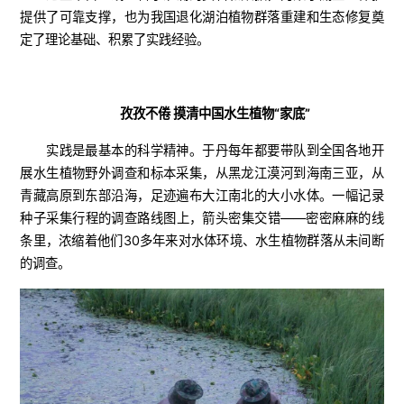
提供了可靠支撑，也为我国退化湖泊植物群落重建和生态修复奠
定了理论基础、积累了实践经验。
孜孜不倦 摸清中国水生植物“家底”
实践是最基本的科学精神。于丹每年都要带队到全国各地开
展水生植物野外调查和标本采集，从黑龙江漠河到海南三亚，从
青藏高原到东部沿海，足迹遍布大江南北的大小水体。一幅记录
种子采集行程的调查路线图上，箭头密集交错——密密麻麻的线
条里，浓缩着他们30多年来对水体环境、水生植物群落从未间断
的调查。