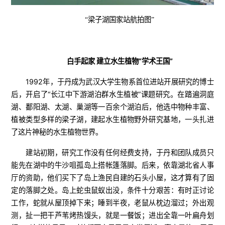
“梁子湖国家站航拍图”
白手起家 建立水生植物“学术王国”
1992年，于丹成为武汉大学生物系首位进站开展研究的博士
后，开启了“长江中下游湖泊群水生植被”课题研究。在踏遍洞庭
湖、鄱阳湖、太湖、巢湖等一百余个湖泊后，他选中物种丰富、
植被类型多样的梁子湖，建起水生植物野外研究基地，一头扎进
了这片神秘的水生植物世界。
建站初期，研究工作没有任何经费支持，于丹和团队成员只
能先在湖中的牛沙咀孤岛上搭帐篷落脚。后来，依靠湖北省人事
厅的资助，他们买下了岛上渔民自建的石头小屋，这才算有了固
定的落脚之处。岛上蛇虫鼠蚁出没，条件十分艰苦：有时正讨论
工作，蛇就从屋顶掉下来；睡到半夜，老鼠从枕边溜过；外出观
测，扯一把干芦苇烤热馒头，就是一餐饭；进出全靠一叶扁舟划