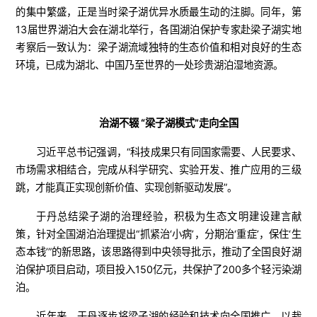
的集中繁盛，正是当时梁子湖优异水质最生动的注脚。同年，第
13届世界湖泊大会在湖北举行，各国湖泊保护专家赴梁子湖实地
考察后一致认为：梁子湖流域独特的生态价值和相对良好的生态
环境，已成为湖北、中国乃至世界的一处珍贵湖泊湿地资源。
治湖不辍 “梁子湖模式”走向全国
习近平总书记强调，“科技成果只有同国家需要、人民要求、
市场需求相结合，完成从科学研究、实验开发、推广应用的三级
跳，才能真正实现创新价值、实现创新驱动发展”。
于丹总结梁子湖的治理经验，积极为生态文明建设建言献
策，针对全国湖泊治理提出“抓紧治‘小病’，分期治‘重症’，保住‘生
态本钱’”的新思路，该思路得到中央领导批示，推动了全国良好湖
泊保护项目启动，项目投入150亿元，共保护了200多个轻污染湖
泊。
近年来，于丹逐步将梁子湖的经验和技术向全国推广。以栽