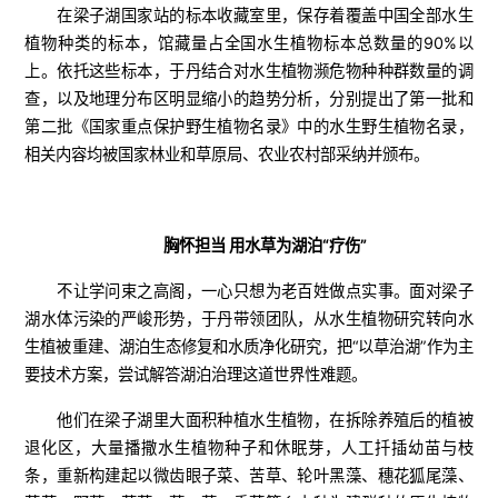
在梁子湖国家站的标本收藏室里，保存着覆盖中国全部水生
植物种类的标本，馆藏量占全国水生植物标本总数量的90%以
上。依托这些标本，于丹结合对水生植物濒危物种种群数量的调
查，以及地理分布区明显缩小的趋势分析，分别提出了第一批和
第二批《国家重点保护野生植物名录》中的水生野生植物名录，
相关内容均被国家林业和草原局、农业农村部采纳并颁布。
胸怀担当 用水草为湖泊“疗伤”
不让学问束之高阁，一心只想为老百姓做点实事。面对梁子
湖水体污染的严峻形势，于丹带领团队，从水生植物研究转向水
生植被重建、湖泊生态修复和水质净化研究，把“以草治湖”作为主
要技术方案，尝试解答湖泊治理这道世界性难题。
他们在梁子湖里大面积种植水生植物，在拆除养殖后的植被
退化区，大量播撒水生植物种子和休眠芽，人工扦插幼苗与枝
条，重新构建起以微齿眼子菜、苦草、轮叶黑藻、穗花狐尾藻、