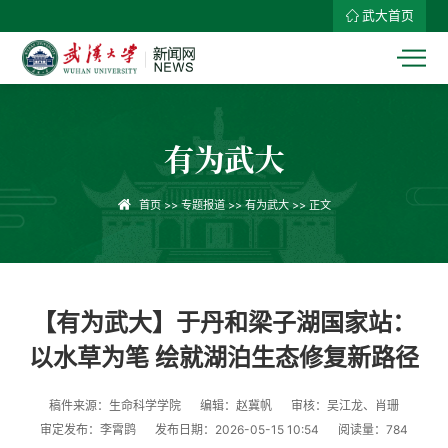
武大首页
有为武大
首页
>>
专题报道
>>
有为武大
>> 正文
【有为武大】于丹和梁子湖国家站：
以水草为笔 绘就湖泊生态修复新路径
稿件来源：生命科学学院
编辑：赵冀帆
审核：吴江龙、肖珊
审定发布：李霄鹍
发布日期：2026-05-15 10:54
阅读量：
784