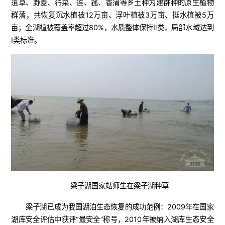
菹草、野菱、荇菜、莲、菰、香蒲等乡土种为建群种的原生植物
群落，共恢复沉水植被12万亩、浮叶植被3万亩、挺水植被5万
亩；全湖植被覆盖率超过80%，水质整体保持Ⅱ类，局部水域达到
Ⅰ类标准。
梁子湖国家站师生在梁子湖种草
梁子湖已成为我国湖泊生态恢复的成功范例：2009年在国家
湖库安全评估中获评“最安全”称号，2010年被纳入湖库生态安全