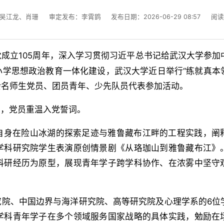
吴江龙、肖珊
审定发布：李霄鹍
发布日期：2026-06-29 08:57
阅
成立105周年，深入学习贯彻习近平总书记给武汉大学参加
小学思想政治教育一体化建设，武汉大学近日举行“练就真本
0余名师生党员、团员青年、少先队员代表参加活动。
立，党员重温入党誓词。
自身在险山冰湖的探索足迹与雅鲁藏布江畔的工程实践，阐
学科研究院学生表演原创情景剧《从珞珈山到雅鲁藏布江》
科研经历为原型，展现青年学子跨学科协作、在浓雾中坚守
究院、中国边界与海洋研究院、高等研究院及心理学系的6位
学科青年学子在多个领域服务国家战略的具体实践，勉励在