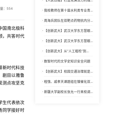
【人民日报】打造充满活力的城...
读量：
554
·
我校教师在第十届水利类专业青...
·
周海兵团队在双靶点药物抗内分...
中国南北极科
·
【创新武大】武汉大学东方慧眼...
领，共答时代
·
【创新武大】武汉大学东方慧眼...
·
【创新武大】从“人工粗检”到...
·
数智时代的文学史知识安全问题
释新时代科技
·
【创新武大】校园交通治理就是...
。剧目以雅鲁
·
程强、戚孝天课题组在镍催化双...
观测点攻坚克
·
新疆大学副校长张允一行来校调...
学生代表依次
场同学接好时