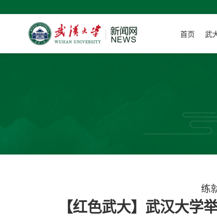
首页
武
练
【红色武大】武汉大学