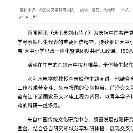
稿件来源：前沿交叉学科研究院
编辑：相茹、余皓晴
审核：
A
A
A
新闻网讯（
）
为庆祝中国共产党
通讯员刘雨荷子
学考察队师生代表的重要回信精神，持续推进大中
卷”大中小学思政一体化暨党团队共建思政课。15
活动在庄严的国歌声中拉开帷幕，全体师生起
水利水电学院教授李志威作主题宣讲。他结合
工作者艰苦奋斗、矢志报国的使命担当。
前沿交叉
藏布江下游国家重大水电工程为背景，以青年学子
难的科研一线场景。
来自中国传统文化研究中心、质量发展战略研
登台，结合各自研究领域分享科研体悟，展现交叉