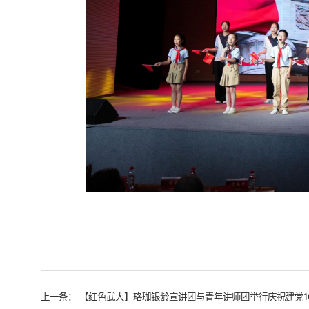
上一条：
【红色武大】珞珈银龄宣讲团与青年讲师团举行庆祝建党1