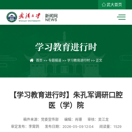
武大首页
学习教育进行时
首页
>>
专题报道
>>
学习教育进行时
>> 正文
【学习教育进行时】朱孔军调研口腔
医（学）院
稿件来源：党委宣传部
编辑：肖珊
审核：吴江龙
审定发布：李霄鹍
发布日期：2026-05-09 12:04
阅读量：
1529