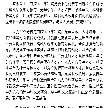
座谈会上，口腔医（学）院党委书记付宏宇围绕树立和践行
正确政绩观学习教育、党建引领、人才培养、学科建设、科研创
新等方面，汇报学院发展现状、取得的成效与面临的机遇挑战，
提出下一步解决措施和发展思路。与会人员展开交流讨论。
朱孔军充分肯定口腔医（学）院在党建思政、人才培养、医
院管理等方面取得的成效，并就推动高质量发展提出四点要求。
一要以树立和践行正确政绩观学习教育为契机，全面加强党的领
导，把党建工作落到实处，常态化抓好教育预防，从严管理、正
风肃纪，坚决守住安全发展底线；二要抓好人才队伍建设，坚持
引育并举，既重视引进高层次人才，也大力培育青年人才，以德
才兼备为标准考核人才，以宽广胸怀团结凝聚人才，营造激励成
长的良好氛围；三要强化有组织科研，完善长效机制，激发青年
科研活力，集中力量打造有重大影响力的科研成果；四要充分发
挥武汉大学学科门类齐全、互补性强的综合优势，大力推进以医
学为核心的跨学科交叉研究，以学科交叉赋能“十五五”高质量发
展，更好服务健康中国战略。
党政办公室、发展规划与学科建设办公室、医学部相关负责