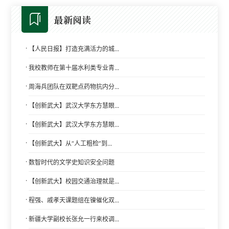
最新阅读
·
【人民日报】打造充满活力的城...
·
我校教师在第十届水利类专业青...
·
周海兵团队在双靶点药物抗内分...
·
【创新武大】武汉大学东方慧眼...
·
【创新武大】武汉大学东方慧眼...
·
【创新武大】从“人工粗检”到...
·
数智时代的文学史知识安全问题
·
【创新武大】校园交通治理就是...
·
程强、戚孝天课题组在镍催化双...
·
新疆大学副校长张允一行来校调...