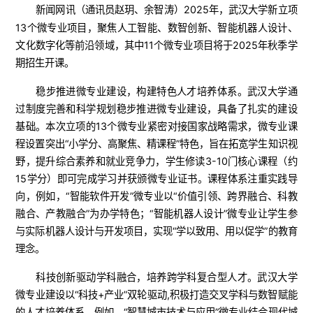
新闻网讯（
）2025年，
武汉大学新立项
通讯员赵玥、余智涛
13个微专业项目，聚焦人工智能、数智创新、智能机器人设计、
文化数字化等前沿领域，其中11个微专业项目将于2025年秋季学
期招生开课。
稳步推进微专业建设，构建特色人才培养体系。武汉大学通
过制度完善和科学规划稳步推进微专业建设，具备了扎实的建设
基础。本次立项的13个微专业紧密对接国家战略需求，微专业课
程设置突出“小学分、高聚焦、精课程”特色，旨在拓宽学生知识视
野，提升综合素养和就业竞争力，学生修读3-10门核心课程（约
15学分）即可完成学习并获颁微专业证书。课程体系注重实践导
向，例如，“智能软件开发”微专业以“价值引领、跨界融合、科教
融合、产教融合”为办学特色；“智能机器人设计”微专业让学生参
与实际机器人设计与开发项目，实现“学以致用、用以促学”的教育
理念。
科技创新驱动学科融合，培养跨学科复合型人才。武汉大学
微专业建设以“科技+产业”双轮驱动,积极打造交叉学科与数智赋能
的人才培养体系。例如，“智慧城市技术与应用”微专业结合现代城