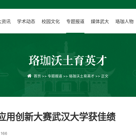
大资讯
学术动态
校园文化
专题报道
媒体武大
珞珈人物
珞珈沃土育英才
首页
>>
专题报道
>>
珞珈沃土育英才
>> 正文
术应用创新大赛武汉大学获佳绩
：
166