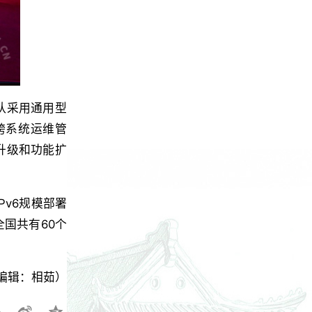
队采用通用型
跨系统运维管
升级和功能扩
Pv6规模部署
国共有60个
编辑：相茹）