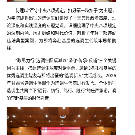
何莲以“严守中央八项规定，扣好第一粒扣子”为主题，
为学院即将出征的选调生们讲授了一堂兼具政治高度、理
论深度和实践温度的专题党课，详细梳理了中央八项规定
的深刻内涵、历史脉络和时代价值，剖析了年轻干部违纪
违法典型案例，为即将奔赴基层的选调生们筑牢思想防
线。
“政见力行”选调生圆桌派以“坚守·传承·反哺”三个关键
词为主线，搭建选调生深度对话平台，邀请3名扎根基层的
优秀选调生院友与即将出征的“选调新人”共话成长。2025
年甘肃省选调生潘璐作为选调生代表进行发言。全体出征
选调生共同许下“砺行、慎行、笃行、践行”的庄严承诺，奏
响奔赴基层的时代强音。