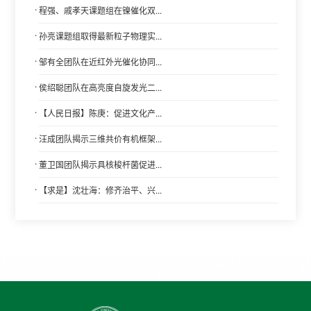
·
程强、戚孝天课题组在镍催化双...
·
孙亮课题组取得最新粒子物理实...
·
邹有全团队在近红外光催化协同...
·
侯绍聪团队在高亮度自旋发光二...
·
【人民日报】陈庚：促进文化产...
·
汪成团队揭示三维共价有机框架...
·
董卫国团队揭示具核梭杆菌促进...
·
【求是】沈壮海：修齐治平、兴...