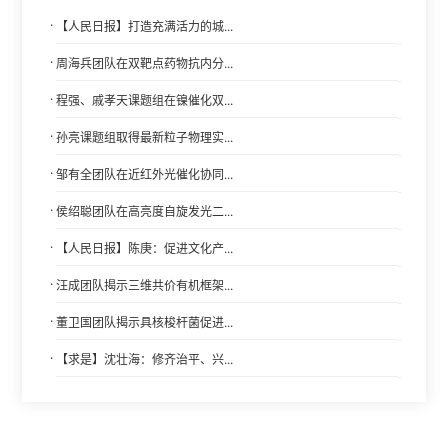
·
【人民日报】打造充满活力的城...
·
周海兵团队在双靶点药物抗内分...
·
程强、戚孝天课题组在镍催化双...
·
孙亮课题组取得最新粒子物理实...
·
邹有全团队在近红外光催化协同...
·
侯绍聪团队在高亮度自旋发光二...
·
【人民日报】陈庚：促进文化产...
·
汪成团队揭示三维共价有机框架...
·
董卫国团队揭示具核梭杆菌促进...
·
【求是】沈壮海：修齐治平、兴...