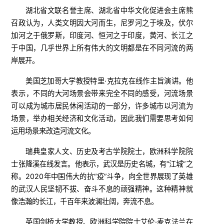
湖北省文联名誉主席、湖北省中华文化促进会主席熊
召政认为，人类文明因大河而生，尼罗河之于埃及，伏尔
加河之于俄罗斯，印度河、恒河之于印度，黄河、长江之
于中国，几乎世界上所有伟大的文明都是在不同河流的两
岸展开。
美国芝加哥大学教授特里·克拉克在线作主旨演讲。他
表示，不同的大河场景会带来完全不同的感受，河流场景
可以成为城市居民休闲活动的一部分，许多城市以河流为
场景，举办相关经济和文化活动，因此我们需要思考如何
运用场景来改造河流文化。
瑞典皇家人文、历史及考古学院院士，欧洲科学院院
士张隆溪在线发言。他表示，武汉是历史名城，有“江城”之
称。2020年中国伟大的抗“疫”斗争，向全世界展现了英雄
的武汉人民坚韧不拔、奋斗不息的顽强精神。这种精神就
像浩瀚的长江，千百年来波澜壮阔，奔流不息。
英国剑桥大学教授、欧洲科学院院士艾伦·麦克法兰在