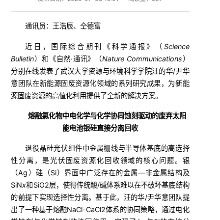
通讯员：王浩辰、仝德富
近日，国际综合期刊《科学通报》（
Science
Bulletin
）和《自然·通讯》（
Nature Communications
）
分别在线发表了武汉大学资源与环境科学学院汪的华/尹华
意团队在新能源固废资源化领域的系列研究成果，为新能
源固废资源的高值化利用提供了全新的解决方案。
熔融氯化物中电化学与化学协同蚀刻驱动的废弃太阳
能电池银硅直接分离回收
退役晶硅光伏组件中金属栅线与半导体基底的高选择
性分离，是光伏固废资源化回收领域的核心问题。银
（Ag）硅（Si）界面中广泛存在的金属—非金属结构及
SiN
x
和SiO2层，使得传统酸/碱体系难以在不破坏基底结构
的前提下实现选择性分离。基于此，汪的华/尹华意团队提
出了一种基于熔融NaCl-CaCl2体系的协同策略，通过电化