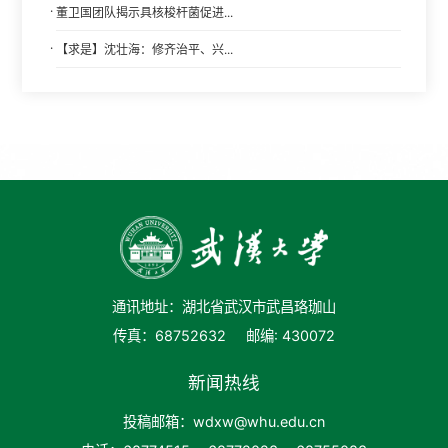
·
董卫国团队揭示具核梭杆菌促进...
·
【求是】沈壮海：修齐治平、兴...
通讯地址：湖北省武汉市武昌珞珈山
传真：68752632
邮编: 430072
新闻热线
投稿邮箱：wdxw@whu.edu.cn