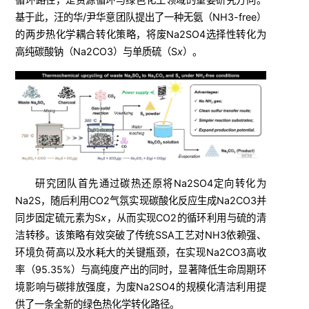
基于此，汪的华/尹华意团队提出了一种无氨（NH3-free）
的两步热化学耦合转化策略，将废Na2SO4选择性转化为
高纯碳酸钠（Na2CO3）与单质硫（S
x
）。
研究团队首先通过碳热还原将Na2SO4定向转化为
Na2S，随后利用CO2气氛实现碳酸化反应生成Na2CO3并
同步固定硫元素为S
x
，从而实现CO2的循环利用与硫的清
洁转移。该策略有效突破了传统SSA工艺对NH3依赖强、
环境负荷高以及水耗大的关键瓶颈，在实现Na2CO3高收
率（95.35%）与高纯度产出的同时，显著降低生命周期环
境影响与碳排放强度，为废Na2SO4的规模化清洁利用提
供了一条全新的绿色热化学转化路径。