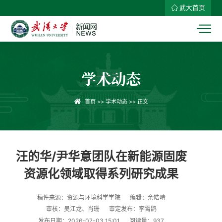
武大首页
学术动态
首页
>>
学术动态
>> 正文
汪的华/尹华意团队在新能源固废
资源化领域取得系列研究成果
稿件来源：资源与环境科学学院
编辑：余皓晴
审核：吴江龙、肖珊
审定发布：李霄鹍
发布日期：2026-07-03 15:01
阅读量：
937