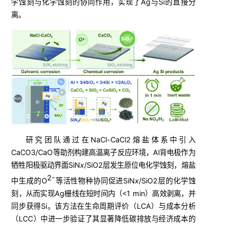
学蚀刻与化学蚀刻的协同作用，实现了Ag与Si的直接分
离。
研究团队通过在NaCl-CaCl2熔盐体系中引入
CaCO3/CaO等助剂构建高温离子反应环境，Al背电极作为
牺牲阳极驱动界面SiN
x
/SiO2层发生原位电化学蚀刻，熔盐
2-
中生成的O
等活性物种协同促进SiN
x
/SiO2层的化学蚀
刻，从而实现Ag栅线在短时间内（<1 min）高效剥离，并
同步获得Si。该方法在生命周期评价（LCA）与成本分析
（LCC）中进一步验证了其显著降低碳排放与经济成本的