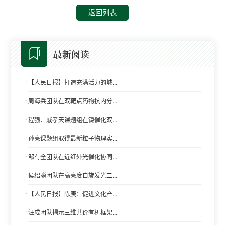
返回列表
最新阅读
·
【人民日报】打造充满活力的城...
·
周海兵团队在双靶点药物抗内分...
·
程强、戚孝天课题组在镍催化双...
·
孙亮课题组取得最新粒子物理实...
·
邹有全团队在近红外光催化协同...
·
侯绍聪团队在高亮度自旋发光二...
·
【人民日报】陈庚：促进文化产...
·
汪成团队揭示三维共价有机框架...