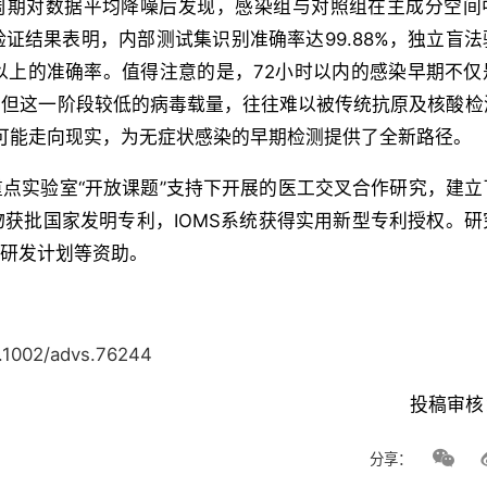
秒通风周期对数据平均降噪后发现，感染组与对照组在主成分空
证结果表明，内部测试集识别准确率达99.88%，独立盲法
8%以上的准确率。值得注意的是，72小时以内的感染早期不
，但这一阶段较低的病毒载量，往往难以被传统抗原及核酸检
从可能走向现实，为无症状感染的早期检测提供了全新路径。
点实验室“开放课题”支持下开展的医工交叉合作研究，建立
获批国家发明专利，IOMS系统获得实用新型专利授权。研
点研发计划等资助。
10.1002/advs.76244
投稿审核
分享：