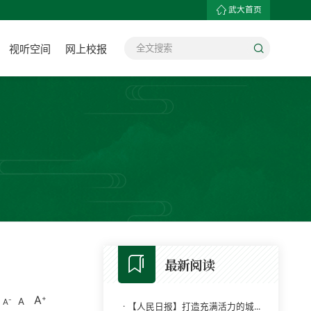
武大首页
视听空间
网上校报
最新阅读
A
A
A
·
【人民日报】打造充满活力的城...