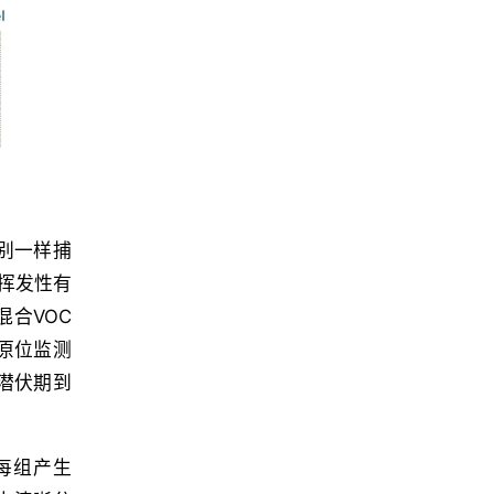
别一样捕
挥发性有
合VOC
原位监测
从潜伏期到
每组产生