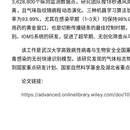
3,628,800个纵向监测数据点。研究团队按18
离，且气味指纹随病程动态演化。三种机器学习算法验
率为93.99%，尤其在感染早期（1–3天）均保持9
用药的黄金窗口，也是切断传播链条的最佳控制时期
别。IOMS系统的研发，促进了超早期、无创化筛查
该工作是武汉大学高致病性病毒与生物安全全国重
毒感染的无创快速识别模型。该研究发现的气体标志物
到国家重点研发计划、国家自然科学基金及湖北省重
论文链接：
https://advanced.onlinelibrary.wiley.com/doi/