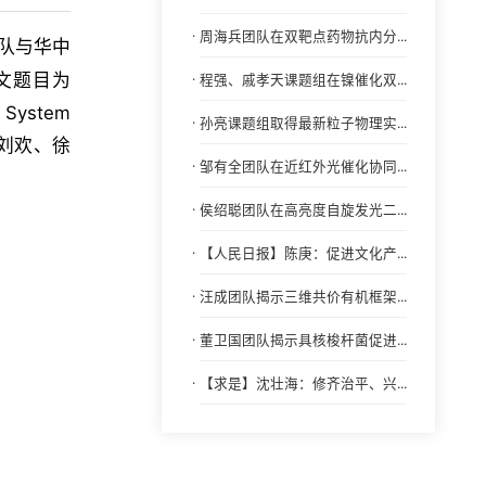
·
周海兵团队在双靶点药物抗内分...
队与华中
文题目为
·
程强、戚孝天课题组在镍催化双...
g System
·
孙亮课题组取得最新粒子物理实...
刘欢、徐
·
邹有全团队在近红外光催化协同...
·
侯绍聪团队在高亮度自旋发光二...
·
【人民日报】陈庚：促进文化产...
·
汪成团队揭示三维共价有机框架...
·
董卫国团队揭示具核梭杆菌促进...
·
【求是】沈壮海：修齐治平、兴...