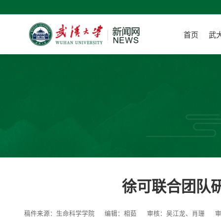
首页
武
徐可联合团队研
稿件来源：生命科学学院
编辑：相茹
审核：吴江龙、肖珊