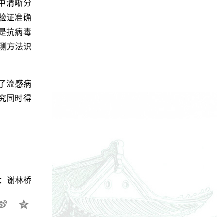
间中清晰分
验证准确
仅是抗病毒
测方法识
了流感病
究同时得
：谢林桥