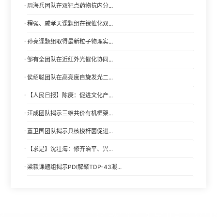
·
周海兵团队在双靶点药物抗内分...
·
程强、戚孝天课题组在镍催化双...
·
孙亮课题组取得最新粒子物理实...
·
邹有全团队在近红外光催化协同...
·
侯绍聪团队在高亮度自旋发光二...
·
【人民日报】陈庚：促进文化产...
·
汪成团队揭示三维共价有机框架...
·
董卫国团队揭示具核梭杆菌促进...
·
【求是】沈壮海：修齐治平、兴...
·
梁毅课题组揭示PDI解聚TDP-43凝...