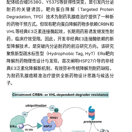
配体结合域D538G、Y537S等获得性突变，是引发内分泌
耐药的关键诱因。靶向蛋白降解（Targeted Protein
Degradation, TPD）技术为耐药乳腺癌治疗提供了一种新
的药物干预方式。但现有靶向蛋白降解药物多依赖CRBN和
VHL等经典E3泛素连接酶起效，长期用药易诱发继发性耐
药，临床疗效受限。因此，开发非经典E3连接酶依赖的新
型降解技术，是突破内分泌耐药的前沿研究方向。
该研究
聚焦新型疏水标签型（Hydrophobic Tag, HyT）ERα靶向
降解剂药物理性设计与发现，首次阐明HSP27介导的非经
典E3泛素化降解新机制，有效弥补传统降解剂耐药缺陷，
为耐药乳腺癌精准治疗提供全新药物设计思路与候选分
子。