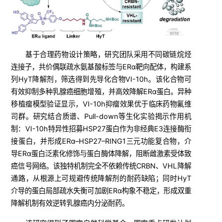
基于合理药物设计策略，研究团队采用不同碳链烷烃
连接子，共价偶联疏水氨基酸标签与ERα靶向配体，构建系
列HyT降解剂，筛选得到先导化合物VI-10h。该化合物可
有效抑制多种乳腺癌细胞增殖，并高效降解ERα蛋白。异种
移植瘤模型验证显示，VI-10h抑瘤效果优于临床药物氟维
司群。研究结合质谱、Pull-down等生化实验揭示作用机
制：VI-10h特异性招募HSP27蛋白作为非经典E3连接酶衔
接蛋白，并形成ERα–HSP27–RING1三元功能复合物，介
导ERα蛋白泛素化修饰与蛋白酶体降解，阻断雌激素受体致
癌信号网络。该独特机制完全不依赖传统CRBN、VHL降解
通路，从根源上可规避传统降解剂的耐药缺陷；同时HyT
介导的蛋白局部疏水失衡可加剧ERα构象不稳定，形成双重
降解机制有效逆转乳腺癌内分泌耐药。