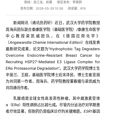
审核：吴江龙、肖珊
审定发布：李霄鹍
发布日期：2026-05-29 10:38
阅读量：
674
新闻网讯（
）近日，武汉大学药学院教授
通讯员药轩
周海兵团队联合泰康医学院（基础医学院）/泰康生命医学
中心
教授
梁凯威团队，在《德国应用化学》
（
Angewandte Chemie International Edition
）在线发表
最新研究成果，论文题为“Hydrophobic Tag Degraders
Overcome Endocrine-Resistant Breast Cancer by
Recruiting HSP27-Mediated E3 Ligase Complex for
ERα Proteasomal Degradation”。武汉大学药学院博士生
辛丽兰、王超，基础医学院博士后宋泽民、博士生崔亚丽
为共同第一作者，周海兵、药学院
教授
董春娥与梁凯威为
共同通讯作者。
乳腺癌是全球女性高发恶性肿瘤，其中雌激素受体
α（ERα）阳性病例占比超七成。尽管内分泌治疗对早期患
者疗效显著，但耐药仍是临床诊疗的关键难题。
ESR1
基因