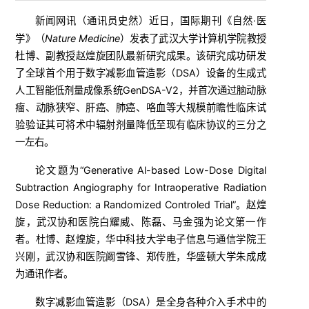
新闻网讯（
）近日，国际期刊《自然·医
通讯员史然
学》（
Nature Medicine
）发表了武汉大学计算机学院教授
杜博、副教授赵煌旋团队最新研究成果。该研究成功研发
了全球首个用于数字减影血管造影（DSA）设备的生成式
人工智能低剂量成像系统GenDSA-V2，并首次通过脑动脉
瘤、动脉狭窄、肝癌、肺癌、咯血等大规模前瞻性临床试
验验证其可将术中辐射剂量降低至现有临床协议的三分之
一左右。
论文题为“Generative Al-based Low-Dose Digital
Subtraction Angiography for Intraoperative Radiation
Dose Reduction: a Randomized Controled Trial”。
赵煌
旋，武汉协和医院白耀威、陈磊、马金强为论文第一作
者。杜博、赵煌旋，华中科技大学电子信息与通信学院王
兴刚，武汉协和医院阚雪锋、郑传胜，华盛顿大学朱成成
为通讯作者。
数字减影血管造影（DSA）是全身各种介入手术中的