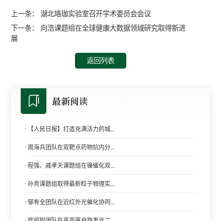
上一条：
湖北珞珈实验室召开学术委员会会议
下一条：
向浩课题组在全球健康大数据领域研究取得新进
展
返回列表
最新阅读
·
【人民日报】打造充满活力的城...
·
周海兵团队在双靶点药物抗内分...
·
程强、戚孝天课题组在镍催化双...
·
孙亮课题组取得最新粒子物理实...
·
邹有全团队在近红外光催化协同...
·
侯绍聪团队在高亮度自旋发光二...