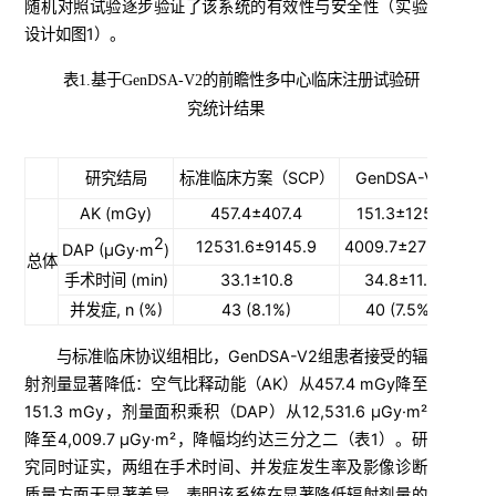
随机对照试验逐步验证了该系统的有效性与安全性（实验
设计如图1）。
表1.基于GenDSA-V2的前瞻性多中心临床注册试验研
究统计结果
研究结局
标准临床方案（SCP）
GenDSA-V2
均
AK (mGy)
457.4±407.4
151.3±125.1
-30
2
12531.6±9145.9
4009.7±2767.9
-85
DAP (μGy·m
)
总体
手术时间 (min)
33.1±10.8
34.8±11.8
1
并发症, n (%)
43 (8.1%)
40 (7.5%)
-0.
与标准临床协议组相比，GenDSA-V2组患者接受的辐
射剂量显著降低：空气比释动能（AK）从457.4 mGy降至
151.3 mGy，剂量面积乘积（DAP）从12,531.6 μGy·m²
降至4,009.7 μGy·m²，降幅均约达三分之二（表1）。研
究同时证实，两组在手术时间、并发症发生率及影像诊断
质量方面无显著差异，表明该系统在显著降低辐射剂量的