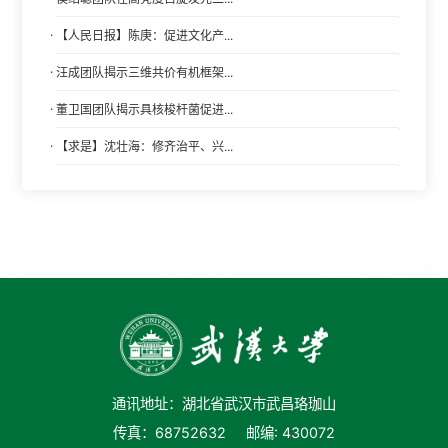
·
【人民日报】陈庚：促进文化产...
·
汪成团队揭示三维共价有机框架...
·
董卫国团队揭示具核梭杆菌促进...
·
【求是】沈壮海：修齐治平、兴...
通讯地址：湖北省武汉市武昌珞珈山
传真：68752632
邮编: 430072