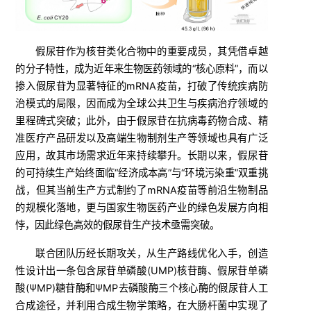
假尿苷作为核苷类化合物中的重要成员，其凭借卓越
的分子特性，成为近年来生物医药领域的“核心原料”，而以
掺入假尿苷为显著特征的mRNA疫苗，打破了传统疾病防
治模式的局限，因而成为全球公共卫生与疾病治疗领域的
里程碑式突破；此外，由于假尿苷在抗病毒药物合成、精
准医疗产品研发以及高端生物制剂生产等领域也具有广泛
应用，故其市场需求近年来持续攀升。长期以来，假尿苷
的可持续生产始终面临“经济成本高”与“环境污染重”双重挑
战，但其当前生产方式制约了mRNA疫苗等前沿生物制品
的规模化落地，更与国家生物医药产业的绿色发展方向相
悖，因此绿色高效的假尿苷生产技术亟需突破。
联合团队历经长期攻关，从生产路线优化入手，创造
性设计出一条包含尿苷单磷酸(UMP)核苷酶、假尿苷单磷
酸(ΨMP)糖苷酶和ΨMP去磷酸酶三个核心酶的假尿苷人工
合成途径，并利用合成生物学策略，在大肠杆菌中实现了