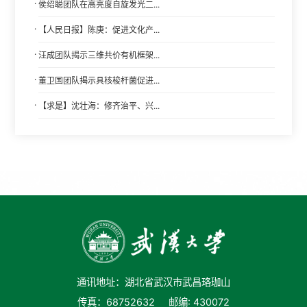
·
侯绍聪团队在高亮度自旋发光二...
·
【人民日报】陈庚：促进文化产...
·
汪成团队揭示三维共价有机框架...
·
董卫国团队揭示具核梭杆菌促进...
·
【求是】沈壮海：修齐治平、兴...
通讯地址：湖北省武汉市武昌珞珈山
传真：68752632
邮编: 430072