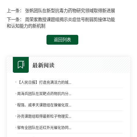
上一条：
张帆团队在新型抗毒力药物研究领域取得新进展
下一条：
周荣家教授课题组揭示炎症信号削弱剪接体功能
和认知能力的新机制
返回列表
最新阅读
·
【人民日报】打造充满活力的城...
·
周海兵团队在双靶点药物抗内分...
·
程强、戚孝天课题组在镍催化双...
·
孙亮课题组取得最新粒子物理实...
·
邹有全团队在近红外光催化协同...