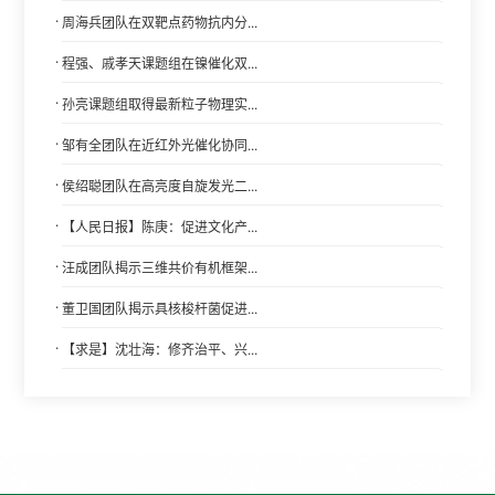
·
周海兵团队在双靶点药物抗内分...
·
程强、戚孝天课题组在镍催化双...
·
孙亮课题组取得最新粒子物理实...
·
邹有全团队在近红外光催化协同...
·
侯绍聪团队在高亮度自旋发光二...
·
【人民日报】陈庚：促进文化产...
·
汪成团队揭示三维共价有机框架...
·
董卫国团队揭示具核梭杆菌促进...
·
【求是】沈壮海：修齐治平、兴...