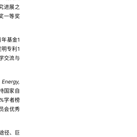
究进展之
奖一等奖
年基金1
明专利1
学交流与
 Energy,
持国家自
%学者榜
委员会优秀
途径、巨