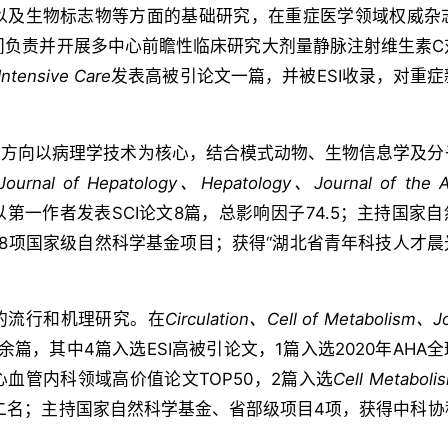
生物标志物等方面的基础研究，在重症医学领域权威杂志Cri
期间负责并开展多中心前瞻性临床研究大剂量静脉注射维生素C
Intensive Care
发表高被引论文一篇，并被ESI收录，对重
究方向以病理学技术为核心，结合模式动物、生物信息学及分
Journal of Hepatology
、
Hepatology
、
Journal of the 
第一作者发表SCI论文8篇，总影响因子74.5；主持国家
8项国家级自然科学基金项目；获得“湖北省青年科技人才晨
的流行和机理研究。在
Circulation
、
Cell of Metabolism
、
J
余篇，其中4篇入选ESI高被引论文，1篇入选2020年AHA
心血管内科领域高价值论文TOP50，2篇入选
Cell Metaboli
第二名；主持国家自然科学基金、省部级项目4项，获得中科协