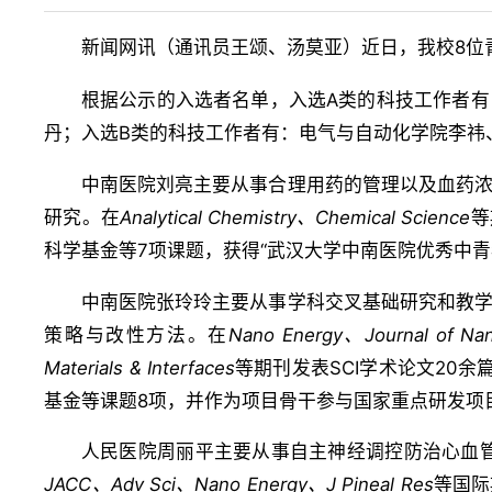
新闻网讯（
）近日，我校8位
通讯员王颂、汤莫亚
根据公示的入选者名单，入选A类的科技工作者
丹；入选B类的科技工作者有：电气与自动化学院李祎
中南医院刘亮主要从事合理用药的管理以及血药
研究。在
Analytical Chemistry
、
Chemical Science
等
科学基金等7项课题，获得“武汉大学中南医院优秀中青
中南医院张玲玲主要从事学科交叉基础研究和教
策略与改性方法。在
Nano Energy
、
Journal of Na
Materials & Interfaces
等期刊发表SCI学术论文20
基金等课题8项，并作为项目骨干参与国家重点研发项
人民医院周丽平主要从事自主神经调控防治心血
JACC
、
Adv Sci
、
Nano Energy
、
J Pineal Res
等国际