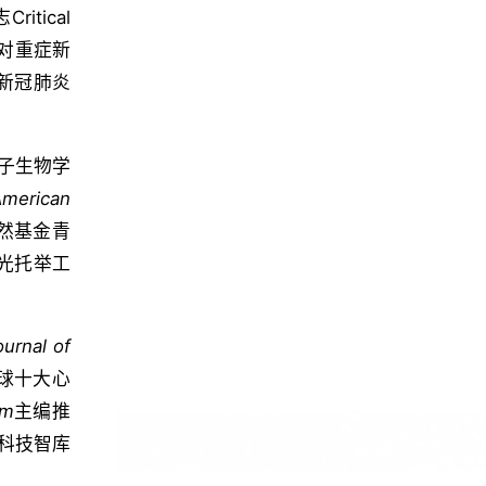
tical
对重症新
症新冠肺炎
子生物学
American
自然基金青
光托举工
ournal of
全球十大心
sm
主编推
科技智库