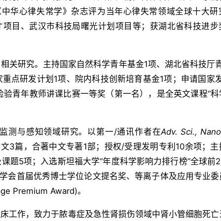
《中华心律失常学》杂志评为当年心律失常领域全球十大研
人才项目、武汉市科技局曙光计划项目等；获湖北省科技进步
相关研究。主持国家自然科学青年基金1项、湖北省科技厅青
重点研发计划1项、院内科技创新培育基金1项；申请国家发
国检验青年教师讲课比赛一等奖（第一名），是全英文课程“科
监测与感知领域研究。以第一/通讯作者在
Adv. Sci., Nano
文3篇，合著中文专著1部；授权/受理发明专利10余项；主
课题5项；入选斯坦福大学“年度科学影响力排行榜”全球前2
获中国电工技术学会首届优秀博士学位论文提名奖、等离子体及应用专业
Premium Award)。
临床工作，致力于脓毒症及急性肾损伤领域中肾小管细胞死亡