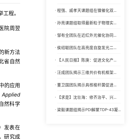
·
程强、戚孝天课题组在镍催化双...
举工程。
·
孙亮课题组取得最新粒子物理实...
医院周翌
·
邹有全团队在近红外光催化协同...
·
侯绍聪团队在高亮度自旋发光二...
的新方法
·
【人民日报】陈庚：促进文化产...
北省自然
·
汪成团队揭示三维共价有机框架...
中的应用
·
董卫国团队揭示具核梭杆菌促进...
 Applied
·
【求是】沈壮海：修齐治平、兴...
自然科学
·
梁毅课题组揭示PDI解聚TDP-43凝...
）发表在
篇，研究成