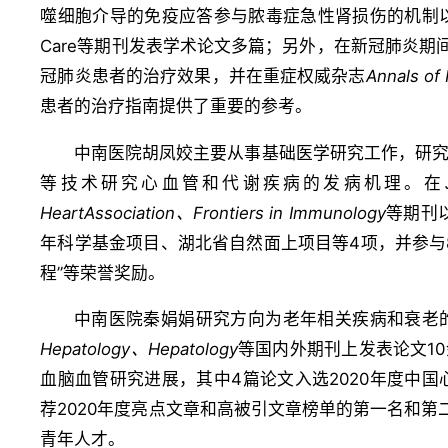
噬细胞介导的免疫应答参与脓毒症急性肾损伤的机制以及
Care等期刊发表学术论文多篇；另外，在新冠肺炎
冠肺炎患者的治疗效果，并在重症权威杂志
Annals of 
患者的治疗指南提供了重要的参考。
中南医院胡凤姣主要从事基础医学研究工作，研
等技术研究心血管和代谢疾病的发病机理。在
Heart
Association
、
Frontiers in Immunology
等期刊以
年科学基金项目、湖北省自然面上项目等4项，并参与
程”等荣誉奖励。
中南医院秦娟娟研究方向为老年相关疾病和衰老
Hepatology
、
Hepatology
等国内外期刊上发表论文10
血脑血管研究进展，其中4篇论文入选2020年度中国
荐2020年度亮点文章和高被引文章榜单的第一名和
青年人才。