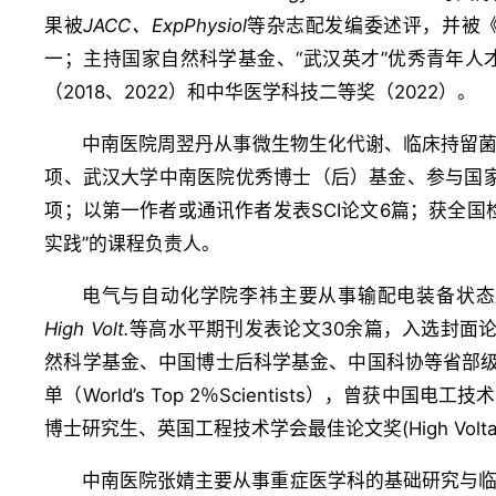
果被
JACC
、
Exp
Physiol
等杂志配发编委述评，并被
一；主持国家自然科学基金、“武汉英才”优秀青年
（2018、2022）和中华医学科技二等奖（2022）。
中南医院周翌丹从事微生物生化代谢、临床持留菌
项、武汉大学中南医院优秀博士（后）基金、参与国家
项；以第一作者或通讯作者发表SCI论文6篇；获全
实践”的课程负责人。
电气与自动化学院李祎主要从事输配电装备状态
High Volt.
等高水平期刊发表论文30余篇，入选封面论
然科学基金、中国博士后科学基金、中国科协等省部级
单（World’s Top 2％Scientists），曾
博士研究生、英国工程技术学会最佳论文奖(High Voltage 
中南医院张婧主要从事重症医学科的基础研究与