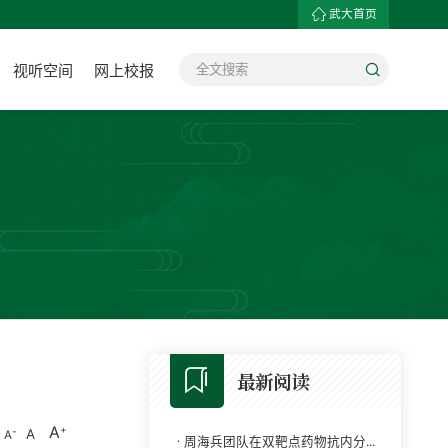
武大首页
视听空间
网上校报
最新阅读
A
A
A
·
周海兵团队在双靶点药物抗内分...