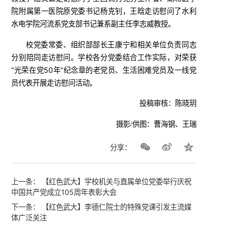
院附属第一医院原党委书记杨克钊，王晗走访慰问了水利
水电学院河流系党支部书记兼系副主任李志威教授。
校党委常委、组织部部长王康宁和相关单位负责同志
分别陪同走访慰问。
学校各分党委结合工作实际，对荣获
“光荣在党50年”纪念章的老党员、生活困难党员及一线党
员代表开展走访慰问活动。
投稿审核：陈晓玥
摄影/供图：曹海钢、王瑞
分享：
上一条：
【红色武大】学校机关与直属单位党委举行庆祝
中国共产党成立105周年表彰大会
下一条：
【红色武大】李德仁院士的特殊党课引发主流媒
体广泛关注