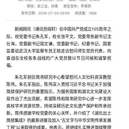
审核：吴江龙、肖珊
审定发布：李霄鹍
发布日期：2026-07-04 09:08
阅读量：
1696
新闻网讯（
）在中国共产党成立105周年之
通讯员组轩
际，校党委书记朱孔军，校长张平文，党委常务副书记沈
壮海，党委副书记屈文谦，党委副书记、纪委书记、国家
监委驻武汉大学监察专员王晗走访慰问师生党员代表，向
奋战在全校各条战线的广大党员致以节日问候和诚挚祝
福。
朱孔军前往简帛研究中心看望慰问人文社科资深教授
陈伟。朱孔军指出，陈伟深入贯彻习近平总书记关于加强
简牍保护研究的重要指示，为服务国家和湖北文化建设大
局作出了杰出贡献，希望陈伟和简帛研究中心进一步发挥
高校学术资源优势，持续深耕历史文化遗产保护和传承创
新。陈伟感谢学校党委的关心关怀，并介绍了《湖北出土
简牍集成》的最新进展及加入“古文字与中华文明传承发展
工程”以来取得的成果。他表示，将继续扎实推进简牍整理