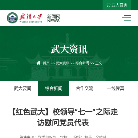
武大首页
武大资讯
首页
>>
武大资讯
>>
综合新闻
>> 正文
武大要闻
综合新闻
合作交流
一线传真
【红色武大】校领导“七一”之际走
访慰问党员代表
稿件来源：党委组织部、党校
编辑：相茹、余皓晴