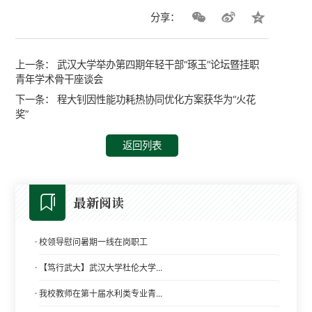
分享：
上一条：
武汉大学举办第四期年轻干部“琢玉”论坛暨挂职
青年学术骨干座谈会
下一条：
程大钊因性能功耗热协同优化方案获华为“火花
奖”
返回列表
最新阅读
·
校领导慰问暑期一线在岗职工
·
【笃行武大】武汉大学杜伦大学...
·
我校教师在第十届水利类专业青...