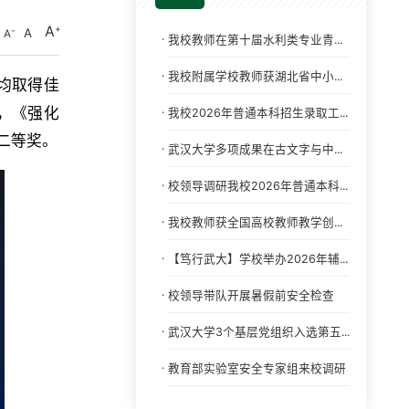
A
A
A
·
我校教师在第十届水利类专业青...
·
我校附属学校教师获湖北省中小...
均取得佳
，《强化
·
我校2026年普通本科招生录取工...
二等奖。
·
武汉大学多项成果在古文字与中...
·
校领导调研我校2026年普通本科...
·
我校教师获全国高校教师教学创...
·
【笃行武大】学校举办2026年辅...
·
校领导带队开展暑假前安全检查
·
武汉大学3个基层党组织入选第五...
·
教育部实验室安全专家组来校调研