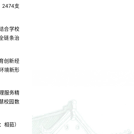
2474支
结合学校
全链条治
育创新经
环境新形
理服务精
慧校园数
辑：相茹）