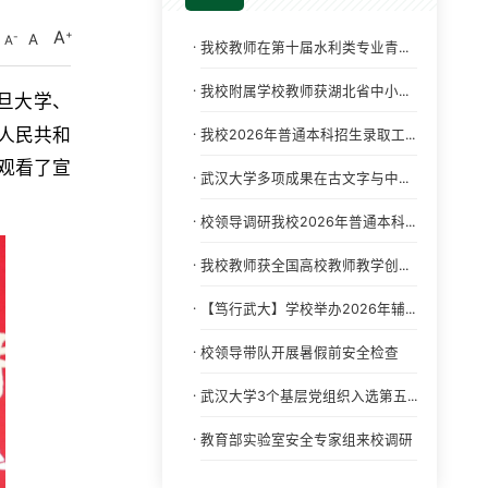
A
A
A
·
我校教师在第十届水利类专业青...
·
我校附属学校教师获湖北省中小...
旦大学、
人民共和
·
我校2026年普通本科招生录取工...
式观看了宣
·
武汉大学多项成果在古文字与中...
·
校领导调研我校2026年普通本科...
·
我校教师获全国高校教师教学创...
·
【笃行武大】学校举办2026年辅...
·
校领导带队开展暑假前安全检查
·
武汉大学3个基层党组织入选第五...
·
教育部实验室安全专家组来校调研