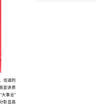
、信道的
高宣讲质
大事业”
分彰显高