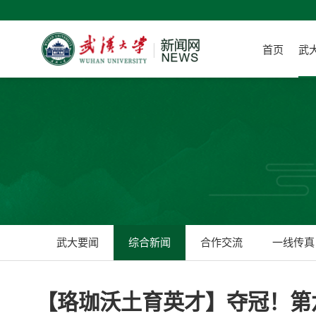
首页
武
武大要闻
综合新闻
合作交流
一线传真
【珞珈沃土育英才】夺冠！第