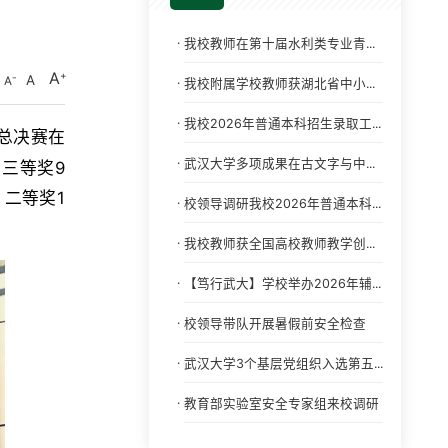
·
我校教师在第十届水利类专业青...
A
A
A
·
我校附属学校教师获湖北省中小...
·
我校2026年普通本科招生录取工...
国总决赛在
·
武汉大学多项成果在古文字与中...
三等奖9
二等奖1
·
校领导调研我校2026年普通本科...
·
我校教师获全国高校教师教学创...
·
【笃行武大】学校举办2026年辅...
·
校领导带队开展暑假前安全检查
·
武汉大学3个基层党组织入选第五...
·
教育部实验室安全专家组来校调研