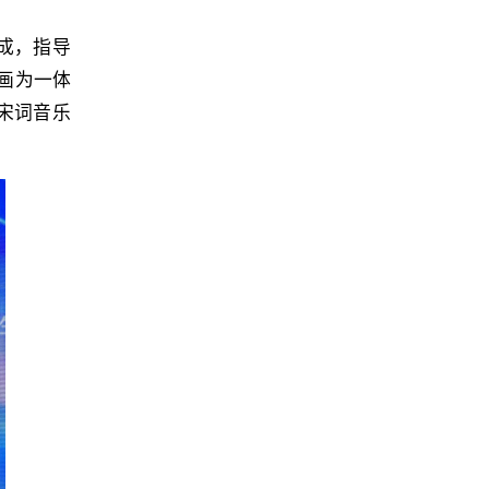
成，指导
乐画为一体
宋词音乐