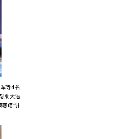
军等4名
帮助大语
赛项“针