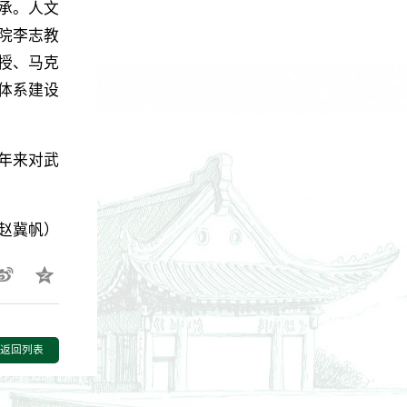
承。人文
院李志教
授、马克
体系建设
年来对武
赵冀帆）
返回列表