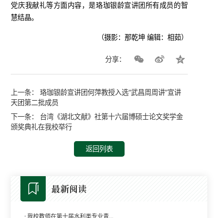
党庆我献礼等方面内容，是珞珈银龄宣讲团所有成员的智
慧结晶。
（摄影：那乾坤 编辑：相茹）
分享：
上一条：
珞珈银龄宣讲团何萍教授入选“武昌周周讲”宣讲
天团第二批成员
下一条：
台湾《湖北文献》社第十六届博硕士论文奖学金
颁奖典礼在我校举行
返回列表
最新阅读
·
我校教师在第十届水利类专业青...