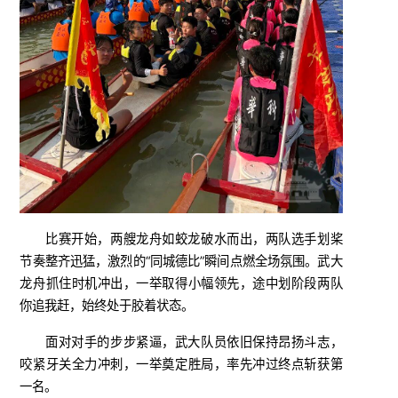
比赛开始，两艘龙舟如蛟龙破水而出，两队选手划桨
节奏整齐迅猛，激烈的“同城德比”瞬间点燃全场氛围。武大
龙舟抓住时机冲出，一举取得小幅领先，途中划阶段两队
你追我赶，始终处于胶着状态。
面对对手的步步紧逼，武大队员依旧保持昂扬斗志，
咬紧牙关全力冲刺，一举奠定胜局，率先冲过终点斩获第
一名。