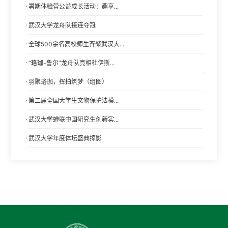
·
暑期体验营公益成长活动：趣享...
·
武汉大学龙舟队接连夺冠
·
全球500余名高校师生齐聚武汉大...
·
“珞珈-鲁尔”龙舟队亮相杜伊斯...
·
羽聚珞珈，挥拍筑梦（组图）
·
第二届全国大学生文物保护法模...
·
武汉大学蝉联中国研究生创新实...
·
武汉大学年度体坛盛典掠影