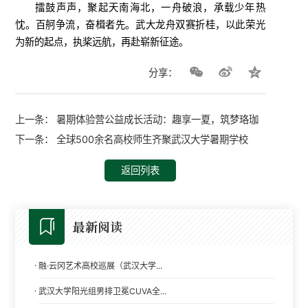
擂鼓声声，聚起天南海北，一舟破浪，承载少年热
忱。百舸争流，奋楫者先。武大龙舟双赛折桂，以此荣光
为新的起点，执桨远航，再赴崭新征途。
分享：
上一条：
暑期体验营公益成长活动：趣享一夏，筑梦珞珈
下一条：
全球500余名高校师生齐聚武汉大学暑期学校
返回列表
最新阅读
·
融·云冈艺术高校巡展（武汉大学...
·
武汉大学阳光组男排卫冕CUVA全...