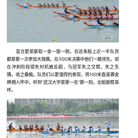
混合更是豪取一金一银一铜。在这条船上近一半队员
都是第一次参加大锦赛。在500米决赛中他们一路领先，却
在冲刺阶段错失时机被反超，与冠军失之交臂。失之东
隅，收之桑榆。队员们以更强悍的表现，将100米直道赛金
牌拥入怀中，听到“武汉大学是第一名”那一刻，全船振臂高
呼。