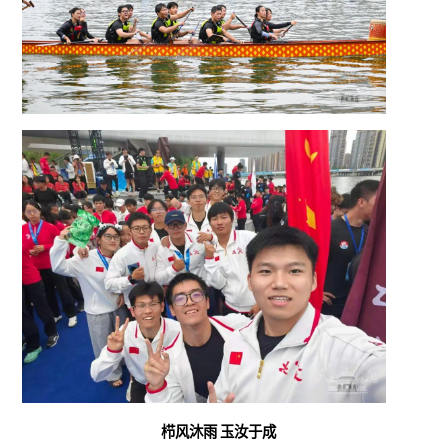
栉风沐雨 玉汝于成