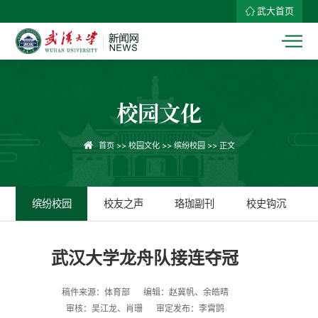
武大首页
校园文化
首页
>>
校园文化
>>
缤纷校园
>> 正文
缤纷校园
校友之声
珞珈副刊
校史钩沉
武汉大学龙舟队接连夺冠
稿件来源：体育部
编辑：赵冀帆、余皓晴
审核：吴江龙、肖珊
审定发布：李霄鹍