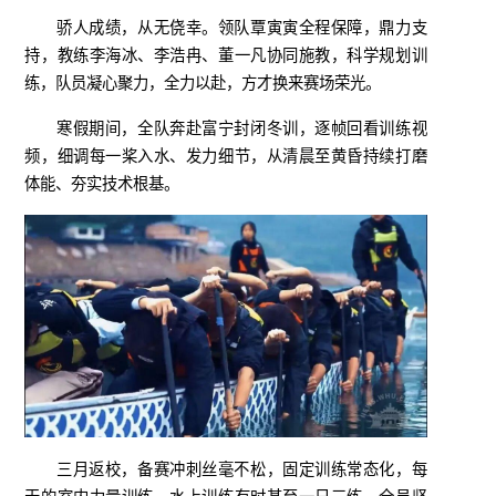
骄人成绩，从无侥幸。领队覃寅寅全程保障，鼎力支
持，教练李海冰、李浩冉、董一凡协同施教，科学规划训
练，队员凝心聚力，全力以赴，方才换来赛场荣光。
寒假期间，全队奔赴富宁封闭冬训，逐帧回看训练视
频，细调每一桨入水、发力细节，从清晨至黄昏持续打磨
体能、夯实技术根基。
三月返校，备赛冲刺丝毫不松，固定训练常态化，每