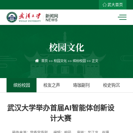
武大首页
校园文化
首页
>>
校园文化
>>
缤纷校园
>> 正文
缤纷校园
校友之声
珞珈副刊
校史钩沉
武汉大学举办首届AI智能体创新设
计大赛
稿件来源：党委宣传部
编辑：相茹
审核：吴江龙、肖珊