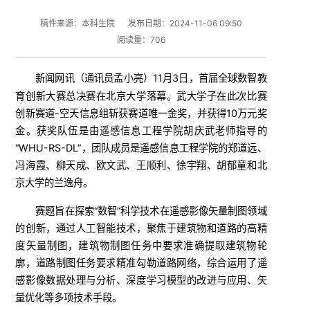
稿件来源：本科生院
发布日期：2024-11-06 09:50
阅读量：
706
新闻网讯（
）11月3日，首届全球数智教
通讯员孟小亮
育创新大赛总决赛在北京大学落幕。武大学子在此次比赛
创新赛道-空天信息组斩获赛道唯一金奖，并获得10万元奖
金。
获奖队伍是由遥感信息工程学院胡庆武老师指导的
“WHU-RS-DL”，团队成员是遥感信息工程学院的郑道远、
冯海霞、柳天成、欧文武、王顺利、徐宇翔、胡郁童和北
京大学的兰逸舟。
赛题旨在探索“数智”科学技术在遥感影像矢量制图领域
的创新，通过人工智能技术，聚焦于建筑物和道路的高精
度矢量制图，建筑物制图任务中要求准确提取建筑物轮
廓，道路制图任务要求精准勾勒道路网络，综合运用了遥
感影像数据处理与分析、深度学习模型的改进与应用、矢
量优化等多项技术手段。