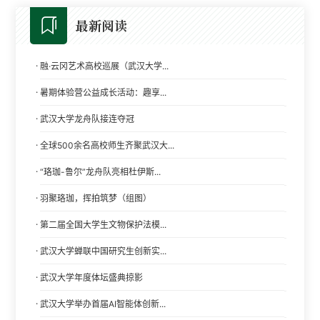
最新阅读
·
融·云冈艺术高校巡展（武汉大学...
·
暑期体验营公益成长活动：趣享...
·
武汉大学龙舟队接连夺冠
·
全球500余名高校师生齐聚武汉大...
·
“珞珈-鲁尔”龙舟队亮相杜伊斯...
·
羽聚珞珈，挥拍筑梦（组图）
·
第二届全国大学生文物保护法模...
·
武汉大学蝉联中国研究生创新实...
·
武汉大学年度体坛盛典掠影
·
武汉大学举办首届AI智能体创新...