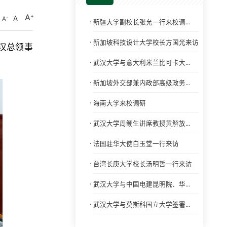
A
A
A
·
新疆大学副校长张允一行来校调...
·
新加坡科技设计大学校长方国光来访
武汉总领事
·
武汉大学与意大利米兰比可卡大...
·
新加坡外交部兼内政部高级政务...
·
海南大学来校调研
·
武汉大学周鲠生讲席教授黄解放...
·
法国驻华大使白玉堂一行来访
·
台湾长庚大学校长汤明哲一行来访
·
武汉大学与中国电建昆明院、华...
·
武汉大学与莫斯科国立大学签署...