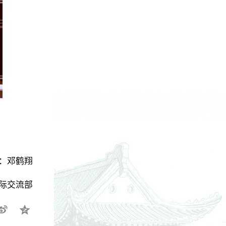
。
：邓鹤翔
国际交流部