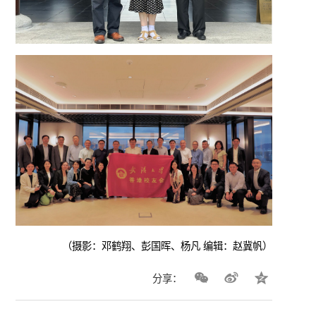
（摄影：邓鹤翔、彭国晖、杨凡 编辑：赵冀帆）
分享：