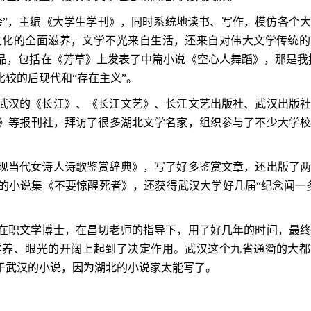
会”，主编《大学生学刊》，同时系统地读书、写作，模仿各个
文化的全面滋养，文学不光来自生活，还来自对伟大文学传统的
品，包括在《芳草》上发表了中篇小说《空心人舞蹈》，那是我
较的后现代和“存在主义”。
武汉的《长江》、《长江文艺》、长江文艺出版社、武汉出版
》等报刊社，拜访了很多湖北文学名家，组织参与了不少大学
现当代女诗人诗歌鉴赏辞典》，写了好多鉴赏文章，还出版了
的小说集《不要惊醒死者》，还获得武汉大学好几届“纪念闻一
在职文学博士，在昌切老师的指导下，用了好几年的时间，最
学养、眼光的开阔上起到了决定作用。武汉这个九省通衢的大都
于武汉的小说，因为湖北的小说家太能写了。