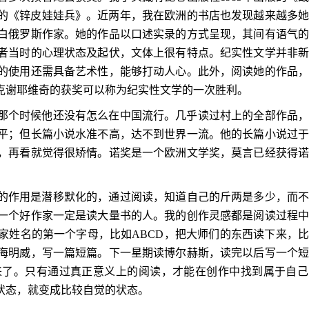
的《锌皮娃娃兵》。近两年，我在欧洲的书店也发现越来越多
白俄罗斯作家。她的作品以口述实录的方式呈现，其间有语气
者当时的心理状态及起伏，文体上很有特点。纪实性文学并非
的使用还需具备艺术性，能够打动人心。此外，阅读她的作品
克谢耶维奇的获奖可以称为纪实性文学的一次胜利。
那个时候他还没有怎么在中国流行。几乎读过村上的全部作品
平；但长篇小说水准不高，达不到世界一流。他的长篇小说过
，再看就觉得很矫情。诺奖是一个欧洲文学奖，莫言已经获得
的作用是潜移默化的，通过阅读，知道自己的斤两是多少，而
一个好作家一定是读大量书的人。我的创作灵感都是阅读过程
家姓名的第一个字母，比如
ABCD
，把大师们的东西读下来，比
海明威，写一篇短篇。下一星期读博尔赫斯，读完以后写一个
来了。只有通过真正意义上的阅读，才能在创作中找到属于自己
状态，就变成比较自觉的状态。