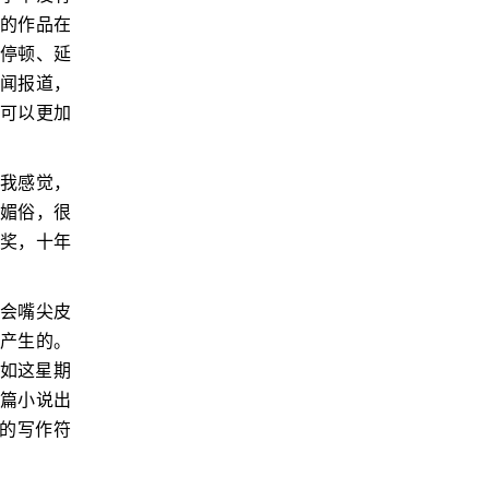
她的作品在
的停顿、延
新闻报道，
，可以更加
，我感觉，
于媚俗，很
诺奖，十年
不会嘴尖皮
中产生的。
如这星期
短篇小说出
的写作符