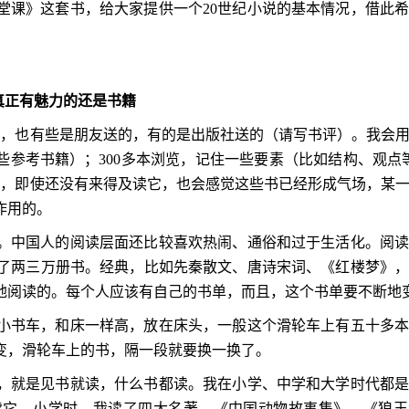
堂课》这套书，给大家提供一个
20
世纪小说的基本情况，借此
真正有魅力的还是书籍
的，也有些是朋友送的，有的是出版社送的（请写书评）。我会
些参考书籍）；
300
多本浏览，记住一些要素（比如结构、观点
里，即使还没有来得及读它，也会感觉这些书已经形成气场，某
作用的。
。中国人的阅读层面还比较喜欢热闹、通俗和过于生活化。阅
了两三万册书。经典，比如先秦散文、唐诗宋词、《红楼梦》
地阅读的。每个人应该有自己的书单，而且，这个书单要不断地
小书车，和床一样高，放在床头，一般这个滑轮车上有五十多
变，滑轮车上的书，隔一段就要换一换了。
，就是见书就读，什么书都读。我在小学、中学和大学时代都
读它。小学时，我读了四大名著、《中国动物故事集》、《狼王