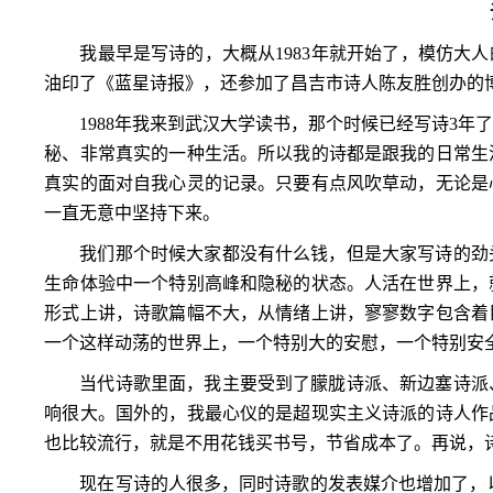
我最早是写诗的，大概从
1983
年就开始了，模仿大人
油印了《蓝星诗报》，还参加了昌吉市诗人陈友胜创办的
1988
年我来到武汉大学读书，那个时候已经写诗
3
年
秘、非常真实的一种生活。所以我的诗都是跟我的日常生
真实的面对自我心灵的记录。只要有点风吹草动，无论是
一直无意中坚持下来。
我们那个时候大家都没有什么钱，但是大家写诗的劲
生命体验中一个特别高峰和隐秘的状态。人活在世界上，
形式上讲，诗歌篇幅不大，从情绪上讲，寥寥数字包含着
一个这样动荡的世界上，一个特别大的安慰，一个特别安
当代诗歌里面，我主要受到了朦胧诗派、新边塞诗派
响很大。国外的，我最心仪的是超现实主义诗派的诗人作
也比较流行，就是不用花钱买书号，节省成本了。再说，
现在写诗的人很多，同时诗歌的发表媒介也增加了，以