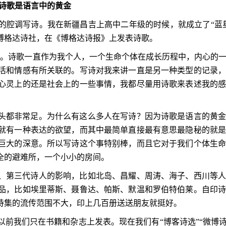
诗歌是语言中的黄金
的腔调写诗。我在新疆昌吉上高中二年级的时候，就成立了“蓝
博格达诗社，在《博格达诗报》上发表诗歌。
了。诗歌一直作为我个人，一个生命个体在成长历程中，内心的
活和情感有所关联的。写诗对我来讲一直是另一种类型的记录
心灵上的还是社会上的一些事情，我都尽量用诗歌来表述我的
头都非常足。为什么有这么多人在写诗？因为诗歌是语言的黄
就有一种表达的欲望，而其中最简单直接最有意思最隐秘的就
巨大的深意。所以写诗这个事特别棒，而且它对于我们个体生
全的避难所，一个小小的房间。
、第三代诗人的影响，比如北岛、昌耀、周涛、海子、西川等
品，比如埃里蒂斯、聂鲁达、帕斯、默温和罗伯特伯莱。自印
诗集的流传范围不大，印上几百册送送朋友就挺好。
前我们只在书籍和杂志上发表。现在我们有“博客诗选”“微博诗