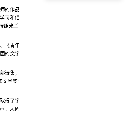
大师的作品
学习和借
按照米兰
.
社、《青年
校园的文学
两部诗集，
多文学奖”
终取得了学
市、大码