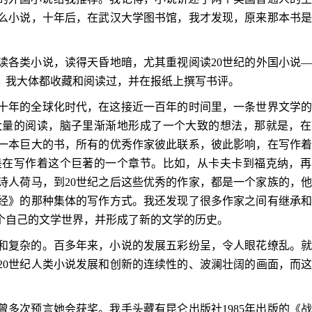
么小说，十年后，在武汉大学图书馆，我才发现，原来那本书
读各类小说，读得天昏地暗，尤其重视阅读
20
世纪的外国小说
，我大体都收藏和阅读过，并在报纸上撰写书评。
十年的全球化时代，在这接近一百年的时间里，一条世界文学
大量的阅读，脑子里渐渐地形成了一个大致的想法，那就是，在
一本巨大的书，所有的优秀作家彼此联系，彼此影响，在写作
是在写作着这个巨著的一个章节。比如，从卡夫卡到福克纳，再
诗人荷马，到
20
世纪之后这些优秀的作家，都是一个家族的，
经》的那种集体的写作方式。我还发现了很多作家之间有继承
个自己的文学世界，并形成了新的文学的历史。
和复杂的。百多年来，小说的发展五彩纷呈，令人眼花缭乱。
20
世纪人类小说发展和创新的连续性的、波澜壮阔的画面，而
曾多次预言她会获奖。我手头藏有昆仑出版社
1985
年出版的《