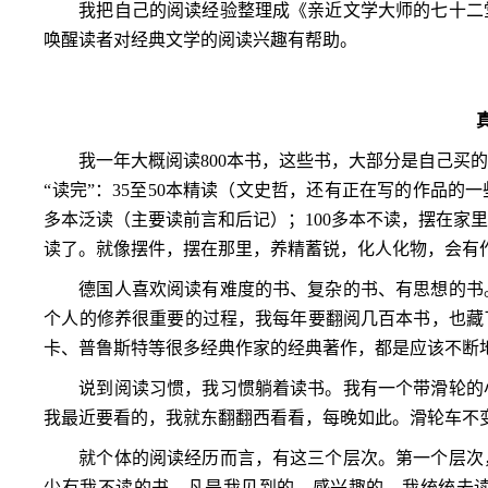
我把自己的阅读经验整理成《亲近文学大师的七十二
唤醒读者对经典文学的阅读兴趣有帮助。
我一年大概阅读
800
本书，这些书，大部分是自己买
“读完”：
35
至
50
本精读（文史哲，还有正在写的作品的一
多本泛读（主要读前言和后记）；
100
多本不读，摆在家
读了。就像摆件，摆在那里，养精蓄锐，化人化物，会有
德国人喜欢阅读有难度的书、复杂的书、有思想的书
个人的修养很重要的过程，我每年要翻阅几百本书，也藏
卡、普鲁斯特等很多经典作家的经典著作，都是应该不断
说到阅读习惯，我习惯躺着读书。我有一个带滑轮的
我最近要看的，我就东翻翻西看看，每晚如此。滑轮车不
就个体的阅读经历而言，有这三个层次。第一个层次
少有我不读的书，凡是我见到的、感兴趣的，我统统去