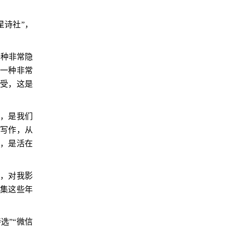
星诗社”，
一种非常隐
，一种非常
感受，这是
金，是我们
是写作，从
命，是活在
人，对我影
诗集这些年
选”“微信