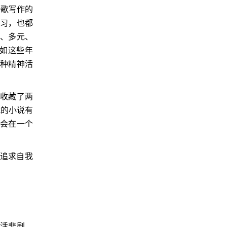
诗歌写作的
学习，也都
由、多元、
如这些年
一种精神活
我收藏了两
我的小说有
终会在一个
我追求自我
生活悲剧，