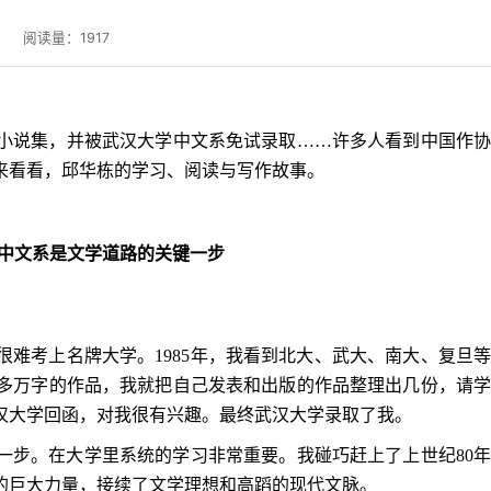
8
阅读量：
1917
小说集，并被武汉大学中文系免试录取……许多人看到中国作
来看看，邱华栋的学习、阅读与写作故事。
中文系是文学道路的关键一步
很难考上名牌大学。
1985
年，我看到北大、武大、南大、复旦
多万字的作品，我就把自己发表和出版的作品整理出几份，请
汉大学回函，对我很有兴趣。最终武汉大学录取了我。
一步。在大学里系统的学习非常重要。我碰巧赶上了上世纪
80
的巨大力量，接续了文学理想和高蹈的现代文脉。