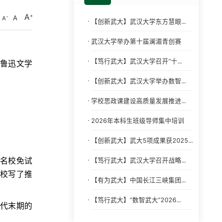
A
A
A
·
【创新武大】武汉大学东方慧眼...
·
武汉大学举办第十届澜湄青创赛
·
【笃行武大】武汉大学召开“十...
协鲁迅文学
·
【创新武大】武汉大学举办数智...
·
学校思政课建设高质量发展推进...
·
2026年本科生班级导师集中培训
·
【创新武大】武大5项成果获2025...
·
等名校免试
【笃行武大】武汉大学召开战略...
学校写了推
·
【有为武大】中国长江三峡集团...
·
【笃行武大】“数智武大”2026...
年代末期的