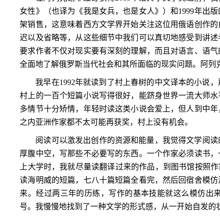
女性》（也译为《我是女兵，也是女人》）和
1999
年出版
架销售，这意味着西方文学界开始关注这位用俄语创作的
迟以及省略等，从这些细节中我们可以真切地感受到讲述
要求作者不仅对现实要有深刻的理解，而且对语言、语气
全面地了解俄罗斯当代社会和其所面临的现实问题。阿列
我早在
1992
年就读到了村上春树的中文译本的小说，
村上的一百个短篇小说写得很好，能跻身世界一流大师水
多情节十分矫情，年轻时读这类小说会爱上，但人到中年
之内亚洲作家都不太可能再获奖，村上没有机会。
阅读可以激发出创作的资源和能量，我觉得文学阅读
厚腹中空，写那些不必要写的东西。一个作家必须读书，
上大学时，我就尽量读翻译过来的作品，到图书馆按照作
读海明威的短篇，七八十篇短篇全看完，然后回宿舍模仿
来。经过两三年的历练，写作的基本技能就这么模仿出
号。我慢慢地找到了一种文学的形式感，从一开始自发的