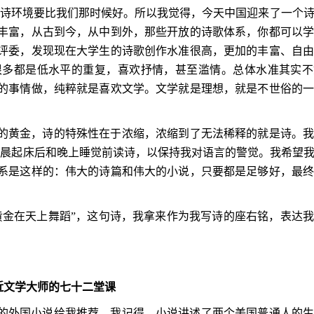
写诗环境要比我们那时候好。所以我觉得，今天中国迎来了一个
丰富，从古到今，从中到外，那些开放的诗歌体系，你都可以
评委，发现现在大学生的诗歌创作水准很高，更加的丰富、自
很多都是低水平的重复，喜欢抒情，甚至滥情。总体水准其实不
的事情做，纯粹就是喜欢文学。文学就是理想，就是不世俗的
的黄金，诗的特殊性在于浓缩，浓缩到了无法稀释的就是诗。
早晨起床后和晚上睡觉前读诗，以保持我对语言的警觉。我希望
系是这样的：伟大的诗篇和伟大的小说，只要都是足够好，最
黄金在天上舞蹈”，这句诗，我拿来作为我写诗的座右铭，表达
近文学大师的七十二堂课
的外国小说给我推荐。我记得，小说讲述了两个美国普通人的