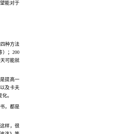
希望能对于
用四种方法
等）；
200
一天可能就
读是提高一
，以及卡夫
变化。
本书，都是
是这样，很
波洛》等