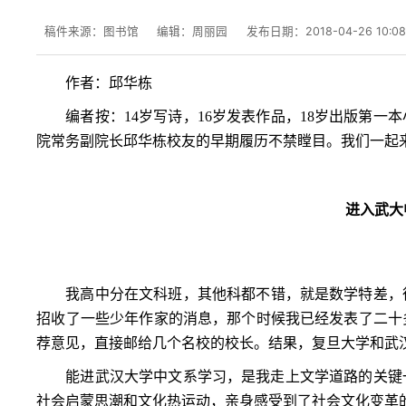
稿件来源：图书馆
编辑：周丽园
发布日期：2018-04-26 10:0
作者：邱华栋
编者按：
14
岁写诗，
16
岁发表作品，
18
岁出版第一本
院常务副院长邱华栋校友的早期履历不禁瞠目。我们一起
进入武大
我高中分在文科班，其他科都不错，就是数学特差，
招收了一些少年作家的消息，那个时候我已经发表了二十
荐意见，直接邮给几个名校的校长。结果，复旦大学和武
能进武汉大学中文系学习，是我走上文学道路的关键
社会启蒙思潮和文化热运动，亲身感受到了社会文化变革