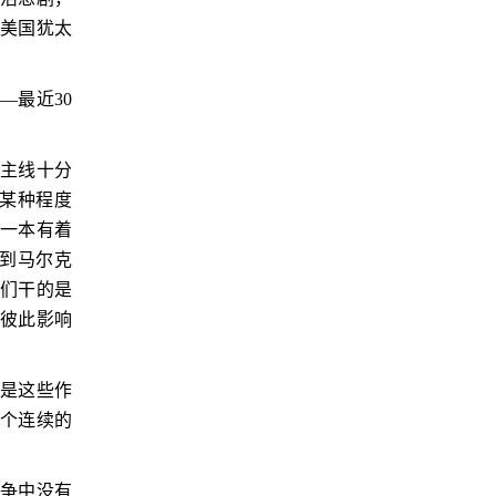
是美国犹太
——最近
30
的主线十分
某种程度
着一本有着
到马尔克
他们干的是
和彼此影响
就是这些作
这个连续的
战争中没有