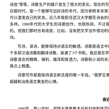
诗选”等等，诗歌生产的媒介发生了很大的变化，现在的
白银时代，是一个能够写出好诗的年代，因为参照系非常
可以激发自己的状态。近几年我担任武汉大学樱花诗会的
多样。
1980
年代的大学生的诗歌创作，也很热闹，不过
的。但我们那时也有收获，比如，没有把文学当作很功利
动。
写诗、读诗，能够保持对语言的敏感。诗歌是语言中
千多部汉语诗集和翻译诗集，装满了
3
个书柜。我总是在
诗歌语言的精微、锋利、雄浑和穿透力。诗歌和小说的关
高点上相遇。
诗歌写作是我保持语言鲜活度的唯一手段。“我梦见
超越和冶炼语言黄金的心情。
亲
1980
年，我
11
岁时，邻居大哥拿着本没有封皮和扉页