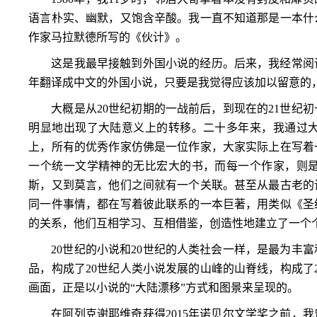
语言朴实、幽默，又饱含辛酸。我一直不知道那是一本什
作家马拉默德所写的《伙计》。
这是我最早接触到外国小说的经历。后来，我经常阅
年翻译成中文的外国小说，只要是我觉得应该加以留意的
大概是从
20
世纪初期的一战前后，到现在的
21
世纪初
明显地出现了大陆意义上的转移。二十多年来，我通过
上，所有的优秀作家仿佛是一位作家，大家实际上在写着
一个统一文学精神的无比宏大的书，而每一个作家，则
斯，又到莫言，他们之间就有一个关联。甚至从最古老的
同一件事情，都在写着彼此联系的一本巨著，用类似《圣
的关系，他们互相学习、互相借鉴，创造性地建立了一个
20
世纪的小说和
20
世纪的人类社会一样，是最为丰富
品，构成了
20
世纪人类小说发展的山峰的山脊线，构成了
画面，正是以小说的“大陆漂移”方式和图景来呈现的。
在阿列克谢耶维奇获得
2015
年诺贝尔文学奖之前，我