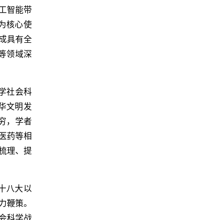
工智能带
为核心使
成具有全
等领域深
哲学社会科
华文明发
穷，学者
医药等相
梳理、提
十八大以
力鞭策。
会科学战