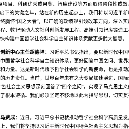
点项目、科研优秀成果奖、智库建设等方面取得阶段性成效
上启下的关键之年，站在新的历史起点上，我们将以习近平新
始终胸怀“国之大者”，以正确的政绩观引领改革方向，深入实
工程、数智驱动人文社科创新发展工程、高端引领智库锻造工
加快构建中国哲学社会科学自主知识体系贡献更多武大智慧。
同创新中心主任胡德坤：
习近平总书记指出，要以新时代中国
建中国哲学社会科学自主知识体系，更好回答中国之问、世界
慧和力量。这是新时代赋予哲学社会科学的新使命，也是推动
辞的历史责任。当前，世界百年未有之大变局加速演进，国际
色社会主义思想深刻回答了“四个之问”，实现了马克思主义
供了根本遵循。我们必须坚定不移地以此为指导思想，切实贯
。
家马费成：
近日，习近平总书记就推动哲学社会科学高质量发
程上，我们将坚持以习近平新时代中国特色社会主义思想为指