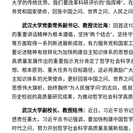
大学的传统优势，我们要改革科研评价的“指挥棒”，
务党和国家使命，回答中国之问、世界之问、人民之问、
武汉大学党委常务副书记、教授沈壮海：
回首这1
的重要讲话精神为根本遵循，坚持“两个结合”，坚持
等方面取得一系列新进展新成效，有力服务党和国家
要论述精神有效转化为加快构建自主知识体系的思想
高质量发展作出的重要指示充分肯定了哲学社会科学
想、根本原则、重大任务与目标路径，这必将激励广
主知识体系的光荣使命，更好回答中国之问、世界之
思想伟大旗帜，始终胸怀“为人民做学问”的志向，练
历史检验的高质量研究成果，为推动哲学社会科学高
武汉大学
副校长、教授陆伟：
近日，习近平总书
感责任重大。习近平总书记强调，要加快构建中国哲
时代之问，努力开创哲学社会科学高质量发展新局面