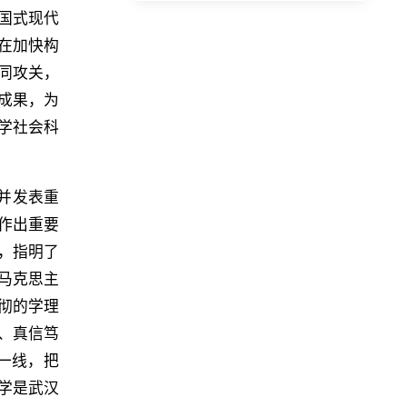
国式现代
在加快构
同攻关，
成果，为
学社会科
会并发表重
作出重要
，指明了
马克思主
彻的学理
、真信笃
一线，把
学是武汉