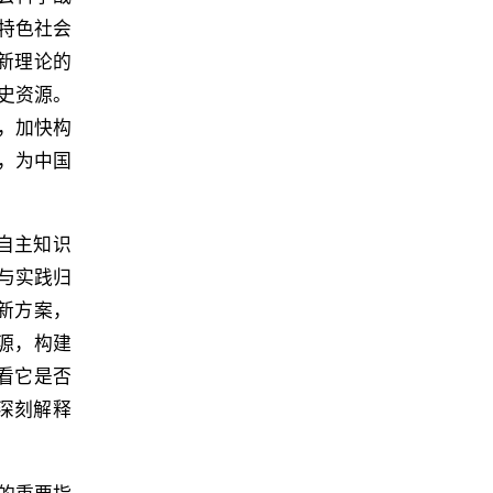
特色社会
新理论的
史资源。
，加快构
，为中国
自主知识
与实践归
新方案，
源，构建
看它是否
深刻解释
。