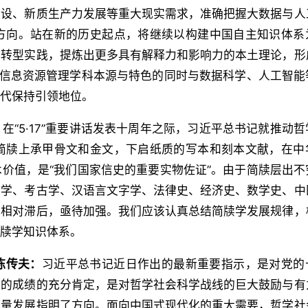
建设、新质生产力发展等重大现实需求，准确把握大数据与人
方向。站在新的历史起点，将继续以构建中国自主知识体系
化转型实践，提炼出更多具有解释力和影响力的本土理论，形
守信息资源管理学科本源与特色的同时与数据科学、人工智能
时代保持引领地位。
：
在“5·17”重要讲话发表十周年之际，习近平总书记就推动
简牍上承甲骨文和金文，下启纸质的写本和刻本文献，在中
价值，是“我们国家信史的重要实物佐证”。由于简牍层出不
史学、考古学、汉语言文字学、法律史、经济史、数学史、中
设相对滞后，亟待加强。我们应该认真总结简牍学发展规律，
简牍学知识体系。
陈
传
夫
：
习近平总书记近日作出的最新重要指示，是对党的
得的成绩的充分肯定，是对哲学社会科学战线的巨大鼓励与有
质量发展指明了方向。面向中国式现代化的重大需要，哲学社