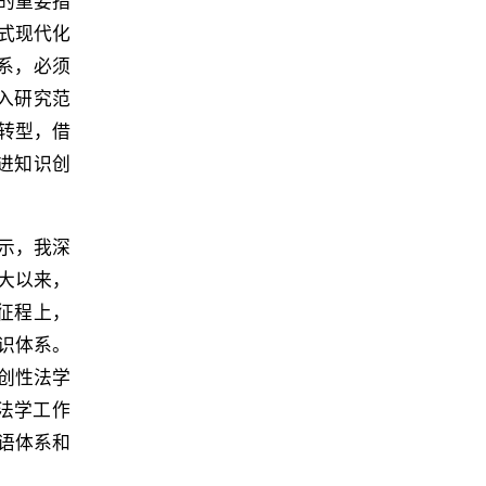
的重要指
式现代化
系，必须
入研究范
转型，借
进知识创
示，我深
大以来，
征程上，
识体系。
创性法学
法学工作
语体系和