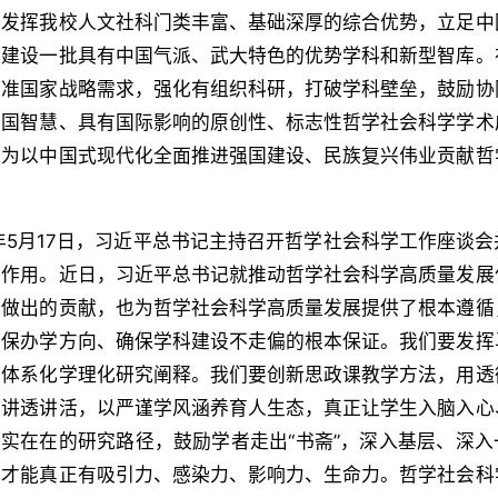
，发挥我校人文社科门类丰富、基础深厚的综合优势，立足中
力建设一批具有中国气派、武大特色的优势学科和新型智库。
瞄准国家战略需求，强化有组织科研，打破学科壁垒，鼓励协
中国智慧、具有国际影响的原创性、标志性哲学社会科学学术
，为以中国式现代化全面推进强国建设、民族复兴伟业贡献哲
6年5月17日，习近平总书记主持召开哲学社会科学工作座谈
和作用。近日，习近平总书记就推动哲学社会科学高质量发展
所做出的贡献，也为哲学社会科学高质量发展提供了根本遵循
确保办学方向、确保学科建设不走偏的根本保证。我们要发挥
论体系化学理化研究阐释。我们要创新思政课教学方法，用透
深讲透讲活，以严谨学风涵养育人生态，真正让学生入脑入心
实实在在的研究路径，鼓励学者走出“书斋”，深入基层、深入
学才能真正有吸引力、感染力、影响力、生命力。哲学社会科