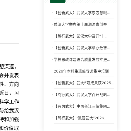
·
【创新武大】武汉大学东方慧眼...
·
武汉大学举办第十届澜湄青创赛
·
【笃行武大】武汉大学召开“十...
·
【创新武大】武汉大学举办数智...
·
学校思政课建设高质量发展推进...
想深邃，
·
2026年本科生班级导师集中培训
谈会并发表
·
【创新武大】武大5项成果获2025...
性、方向
近日，习
·
【笃行武大】武汉大学召开战略...
科学工作
·
【有为武大】中国长江三峡集团...
与给武汉
·
【笃行武大】“数智武大”2026...
持和加强
和价值取